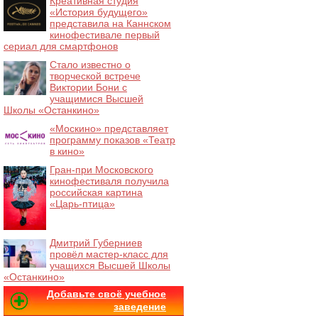
Креативная студия
«История будущего»
представила на Каннском
кинофестивале первый
сериал для смартфонов
Стало известно о
творческой встрече
Виктории Бони с
учащимися Высшей
Школы «Останкино»
«Москино» представляет
программу показов «Театр
в кино»
Гран-при Московского
кинофестиваля получила
российская картина
«Царь-птица»
Дмитрий Губерниев
провёл мастер-класс для
учащихся Высшей Школы
«Останкино»
Добавьте своё учебное
заведение