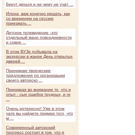
Берут деньги и ни чему не учат. ...
Илона, вам конечно решать, как
со временем на сессию
приезжать ...
Детское телевидение -это
отдельный жанр повседневности
и совре ...
В этом ВУЗе побывала на
экскурсии в жанре День открытых
дверей ...
Принимаю творческие
предложения по организации
своего авторско ...
Принимая во внимание то, что и
опыт - сын ошибок трудных, и ге
...
Очень интересно! Уже в этом
чате вы найдете пример того, что
м ...
Современный авторский
прогресс состоит в том, что я