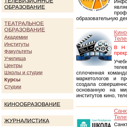
ТЕЛЕВИЗИОННОЕ
Инфо
ОБРАЗОВАНИЕ
явл
проф
образовательную дея
ТЕАТРАЛЬНОЕ
ОБРАЗОВАНИЕ
Кин
Академии
Теле
Институты
В Н
Факультеты
прек
Училища
Уче
Центры
теле
Школы и студии
сплоченная команд
маркетологов и пр
Курсы
создала совершенно
Студии
основанную на ми
институтов кино, те
КИНООБРАЗОВАНИЕ
Сан
Теле
ЖУРНАЛИСТИКА
Санк