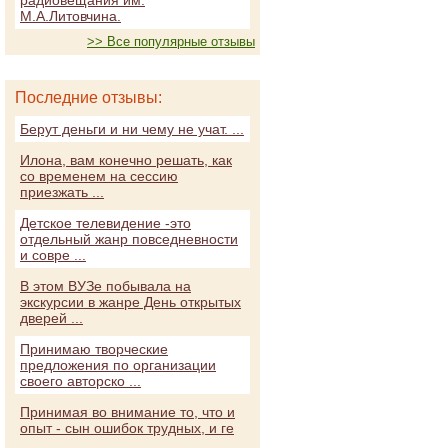
радиовещания им.
М.А.Литовчина.
>> Все популярные отзывы
Последние отзывы:
Берут деньги и ни чему не учат. ...
Илона, вам конечно решать, как
со временем на сессию
приезжать ...
Детское телевидение -это
отдельный жанр повседневности
и совре ...
В этом ВУЗе побывала на
экскурсии в жанре День открытых
дверей ...
Принимаю творческие
предложения по организации
своего авторско ...
Принимая во внимание то, что и
опыт - сын ошибок трудных, и ге
...