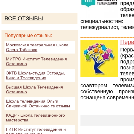
пре
обра
теле
ВСЕ ОТЗЫВЫ
специальностям:
тележурналист, теле
Популярные отзывы:
Перв
Московская театральная школа
Перв
Олега Табакова
(Кра
МИТРО Институт Телевидения
подр
Останкино
поз
ЭКТВ Школа-студия Эстрады,
теле
Кино и Телевидения
про
соавтором телевиз
Высшая Школа Телевидения
собственную произ
Останкино
оснащена современн
Школа телевидения Ольги
Спиркиной Останкино тв отзывы
КАДР - школа телевизионного
мастерства
ГИТР. Институт телевидения и