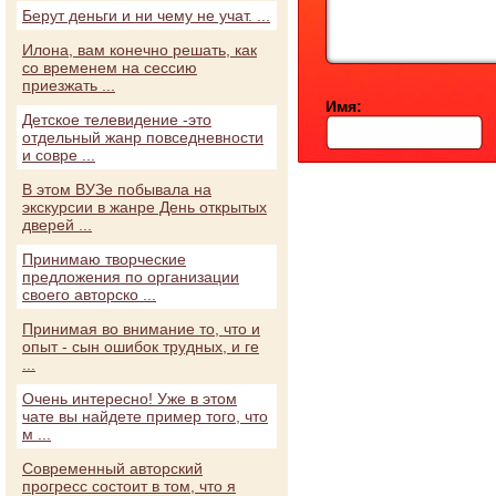
Берут деньги и ни чему не учат. ...
Илона, вам конечно решать, как
со временем на сессию
приезжать ...
Имя:
Детское телевидение -это
отдельный жанр повседневности
и совре ...
В этом ВУЗе побывала на
экскурсии в жанре День открытых
дверей ...
Принимаю творческие
предложения по организации
своего авторско ...
Принимая во внимание то, что и
опыт - сын ошибок трудных, и ге
...
Очень интересно! Уже в этом
чате вы найдете пример того, что
м ...
Современный авторский
прогресс состоит в том, что я