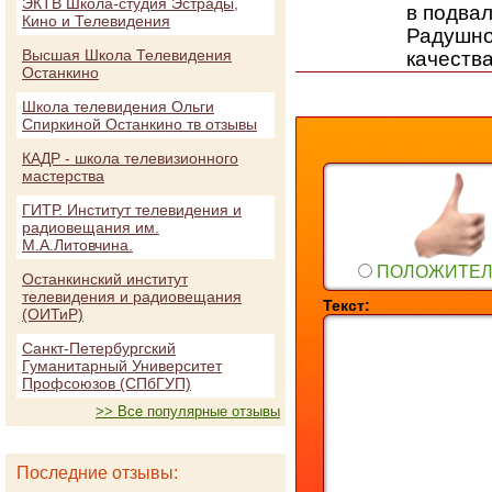
ЭКТВ Школа-студия Эстрады,
в подвал
Кино и Телевидения
Радушно
Высшая Школа Телевидения
качеств
Останкино
Школа телевидения Ольги
Спиркиной Останкино тв отзывы
КАДР - школа телевизионного
мастерства
ГИТР. Институт телевидения и
радиовещания им.
М.А.Литовчина.
ПОЛОЖИТЕ
Останкинский институт
телевидения и радиовещания
Текст:
(ОИТиР)
Санкт-Петербургский
Гуманитарный Университет
Профсоюзов (СПбГУП)
>> Все популярные отзывы
Последние отзывы: