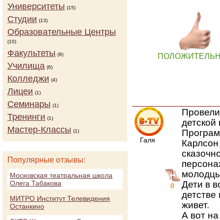
Университеты
(15)
Студии
(13)
Образовательные Центры
(10)
Факультеты
(9)
ПОЛОЖИТЕЛЬ
Училища
(6)
Колледжи
(4)
Лицеи
(1)
Семинары
(1)
Провели 
Тренинги
(1)
детской
Мастер-Классы
Программ
(1)
Галя
Карлсон 
сказочн
Популярные отзывы:
персона
молодцы
Московская театральная школа
Олега Табакова
Дети в в
0
детстве 
МИТРО Институт Телевидения
живет.
Останкино
А вот н