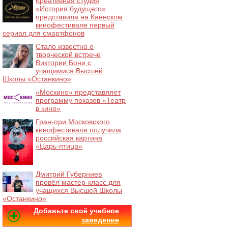
Креативная студия
«История будущего»
представила на Каннском
кинофестивале первый
сериал для смартфонов
Стало известно о
творческой встрече
Виктории Бони с
учащимися Высшей
Школы «Останкино»
«Москино» представляет
программу показов «Театр
в кино»
Гран-при Московского
кинофестиваля получила
российская картина
«Царь-птица»
Дмитрий Губерниев
провёл мастер-класс для
учащихся Высшей Школы
«Останкино»
Добавьте своё учебное
заведение