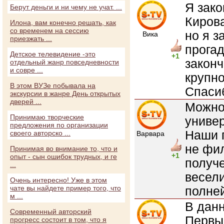
Я зако
Берут деньги и ни чему не учат. ...
Кирова
Илона, вам конечно решать, как
со временем на сессию
но я з
Вика
приезжать ...
прога
Детское телевидение -это
+1
законч
отдельный жанр повседневности
и совре ...
крупно
В этом ВУЗе побывала на
Спаси
экскурсии в жанре День открытых
дверей ...
Можно 
Принимаю творческие
универ
предложения по организации
Наши 
своего авторско ...
Варвара
не фил
Принимая во внимание то, что и
+1
опыт - сын ошибок трудных, и ге
получе
...
весели
Очень интересно! Уже в этом
чате вы найдете пример того, что
полне
м ...
В данн
Современный авторский
Первый
прогресс состоит в том, что я