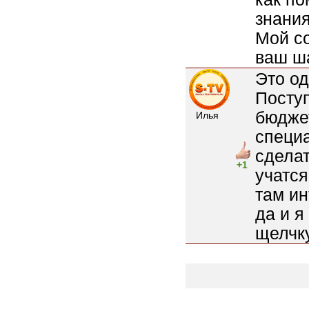
знания
Мой со
ваш ш
Это од
Поступ
бюдже
Илья
специа
сделат
+1
учатся
там ин
да и я
щелчку