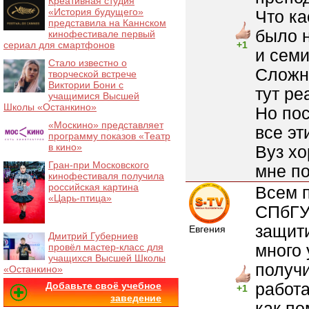
Креативная студия
«История будущего»
Что ка
представила на Каннском
было 
кинофестивале первый
сериал для смартфонов
+1
и семи
Стало известно о
Сложно
творческой встрече
Виктории Бони с
тут ре
учащимися Высшей
Школы «Останкино»
Но пос
«Москино» представляет
все эт
программу показов «Театр
в кино»
Вуз хо
Гран-при Московского
мне по
кинофестиваля получила
российская картина
Всем п
«Царь-птица»
СПбГУП
защит
Евгения
Дмитрий Губерниев
много 
провёл мастер-класс для
учащихся Высшей Школы
получи
«Останкино»
работа
Добавьте своё учебное
+1
заведение
как по