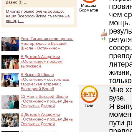
давно (!) ...
провин
Максим
Борматов
Многих помню очень хорошо:
чем ср
наши Всероссийские съемочные
спецгр ...
мощь. 
резуль
регуля
Резо Гигинеишвили провел
+1
мастер-класс в Высшей
совер
Школе «Останкино»
препод
В Детской Академии
«Останкино» прошёл
литера
выпускной
жизни,
В Высшей Школе
тольк
«Останкино» состоялась
творческая встреча с
Мне хо
Викторией Боней
вузе.
13 мая в Высшей Школе
«Останкино» прошёл День
Я выпу
Таня
Открытых Дверей
момент
В Детской Академии
«Останкино» прошёл День
пути р
Открытых Дверей
препо