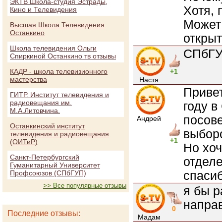
ЭКТВ Школа-студия Эстрады,
Хотя, 
Кино и Телевидения
Может 
Высшая Школа Телевидения
Останкино
открыт
Школа телевидения Ольги
СПбГУ
Спиркиной Останкино тв отзывы
КАДР - школа телевизионного
+1
мастерства
Настя
Приве
ГИТР. Институт телевидения и
радиовещания им.
году в
М.А.Литовчина.
посове
Андрей
Останкинский институт
выбор
телевидения и радиовещания
+1
(ОИТиР)
Но хо
Санкт-Петербургский
отделе
Гуманитарный Университет
спаси
Профсоюзов (СПбГУП)
>> Все популярные отзывы
я бы р
напра
0
Последние отзывы:
Мадам