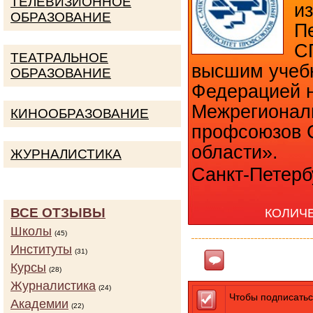
ТЕЛЕВИЗИОННОЕ
и
ОБРАЗОВАНИЕ
П
С
ТЕАТРАЛЬНОЕ
высшим учеб
ОБРАЗОВАНИЕ
Федерацией 
Межрегионал
КИНООБРАЗОВАНИЕ
профсоюзов С
области».
ЖУРНАЛИСТИКА
Санкт-Петербу
ВСЕ ОТЗЫВЫ
КОЛИЧ
Школы
(45)
Институты
(31)
Ответить
Курсы
(28)
Журналистика
(24)
Чтобы подписатьс
Академии
(22)