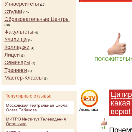
Университеты
(15)
Студии
(13)
Образовательные Центры
(10)
Факультеты
(9)
Училища
(6)
Колледжи
(4)
Лицеи
(1)
ПОЛОЖИТЕЛЬ
Семинары
(1)
Тренинги
(1)
Мастер-Классы
(1)
Цитир
Популярные отзывы:
какая 
Московская театральная школа
Анжелика
верю!
Олега Табакова
МИТРО Институт Телевидения
Останкино
+1
Почем