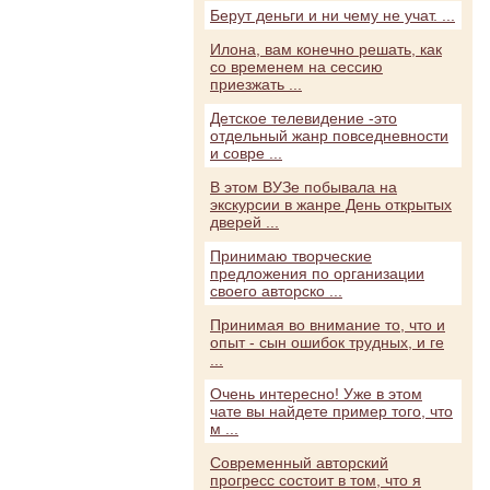
Берут деньги и ни чему не учат. ...
Илона, вам конечно решать, как
со временем на сессию
приезжать ...
Детское телевидение -это
отдельный жанр повседневности
и совре ...
В этом ВУЗе побывала на
экскурсии в жанре День открытых
дверей ...
Принимаю творческие
предложения по организации
своего авторско ...
Принимая во внимание то, что и
опыт - сын ошибок трудных, и ге
...
Очень интересно! Уже в этом
чате вы найдете пример того, что
м ...
Современный авторский
прогресс состоит в том, что я