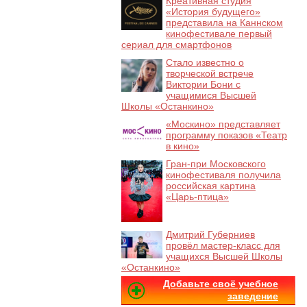
Креативная студия
«История будущего»
представила на Каннском
кинофестивале первый
сериал для смартфонов
Стало известно о
творческой встрече
Виктории Бони с
учащимися Высшей
Школы «Останкино»
«Москино» представляет
программу показов «Театр
в кино»
Гран-при Московского
кинофестиваля получила
российская картина
«Царь-птица»
Дмитрий Губерниев
провёл мастер-класс для
учащихся Высшей Школы
«Останкино»
Добавьте своё учебное
заведение