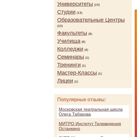
Университеты
(15)
Студии
(13)
Образовательные Центры
(10)
Факультеты
(9)
Училища
(6)
Колледжи
(4)
Семинары
(1)
Тренинги
(1)
Мастер-Классы
(1)
Лицеи
(1)
Популярные отзывы:
Московская театральная школа
Олега Табакова
МИТРО Институт Телевидения
Останкино