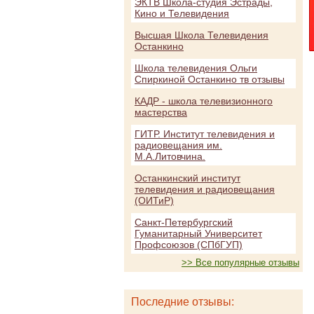
ЭКТВ Школа-студия Эстрады,
Кино и Телевидения
Высшая Школа Телевидения
Останкино
Школа телевидения Ольги
Спиркиной Останкино тв отзывы
КАДР - школа телевизионного
мастерства
ГИТР. Институт телевидения и
радиовещания им.
М.А.Литовчина.
Останкинский институт
телевидения и радиовещания
(ОИТиР)
Санкт-Петербургский
Гуманитарный Университет
Профсоюзов (СПбГУП)
>> Все популярные отзывы
Последние отзывы: