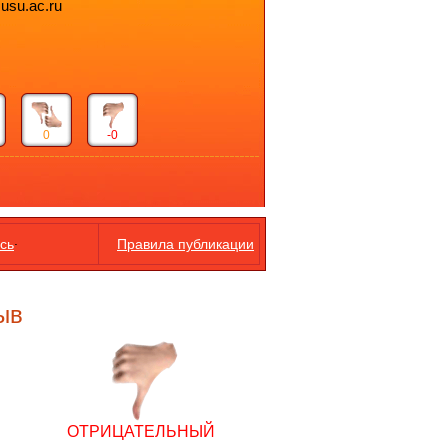
susu.ac.ru
0
-0
.
сь
Правила публикации
ыв
ОТРИЦАТЕЛЬНЫЙ