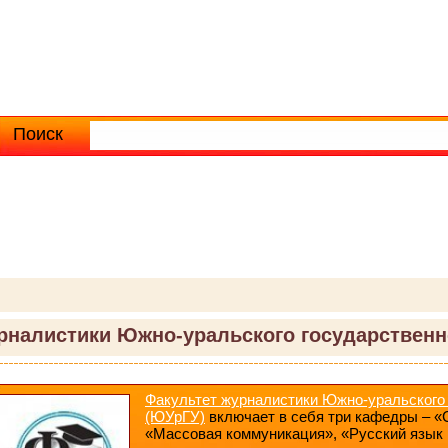
Поиск
Расширенный поиск
рналистики Южно-уральского государственн
Факультет журналистики Южно-уральского 
(ЮУрГУ)
включает в себя три кафедры – «
«Массовая коммуникация», «Русский язык 