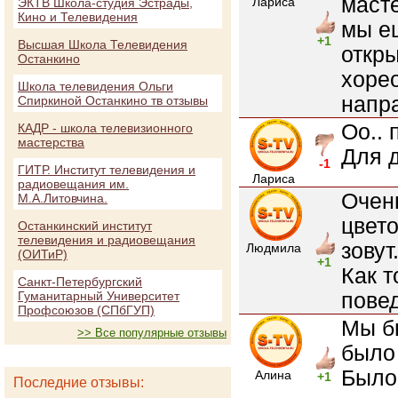
маст
Лариса
ЭКТВ Школа-студия Эстрады,
Кино и Телевидения
мы е
+1
Высшая Школа Телевидения
откры
Останкино
хоре
Школа телевидения Ольги
напр
Спиркиной Останкино тв отзывы
Оо.. 
КАДР - школа телевизионного
мастерства
Для 
-1
ГИТР. Институт телевидения и
Лариса
радиовещания им.
Очен
М.А.Литовчина.
цвето
Останкинский институт
телевидения и радиовещания
зовут
Людмила
(ОИТиР)
+1
Как т
Санкт-Петербургский
пове
Гуманитарный Университет
Профсоюзов (СПбГУП)
Мы б
>> Все популярные отзывы
было 
Было 
Алина
+1
Последние отзывы: