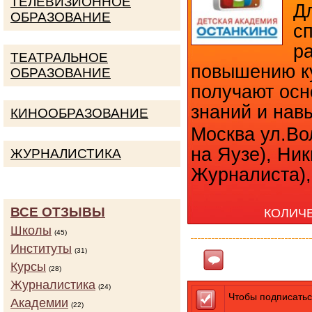
ТЕЛЕВИЗИОННОЕ
Дл
ОБРАЗОВАНИЕ
с
р
ТЕАТРАЛЬНОЕ
повышению ку
ОБРАЗОВАНИЕ
получают ос
знаний и нав
КИНООБРАЗОВАНИЕ
Москва ул.Во
на Яузе), Ни
ЖУРНАЛИСТИКА
Журналиста), 
ВСЕ ОТЗЫВЫ
КОЛИЧ
Школы
(45)
Институты
(31)
Ответить
Курсы
(28)
Журналистика
(24)
Чтобы подписатьс
Академии
(22)