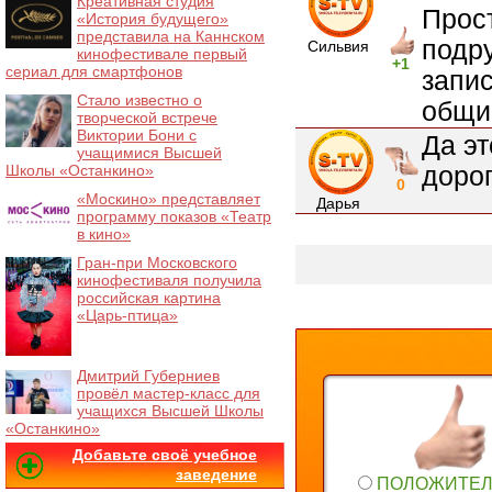
Креативная студия
Прос
«История будущего»
представила на Каннском
подру
Сильвия
кинофестивале первый
+1
сериал для смартфонов
запи
Стало известно о
общи
творческой встрече
Виктории Бони с
Да эт
учащимися Высшей
доро
Школы «Останкино»
0
«Москино» представляет
Дарья
программу показов «Театр
в кино»
Гран-при Московского
кинофестиваля получила
российская картина
«Царь-птица»
Дмитрий Губерниев
провёл мастер-класс для
учащихся Высшей Школы
«Останкино»
Добавьте своё учебное
заведение
ПОЛОЖИТЕ