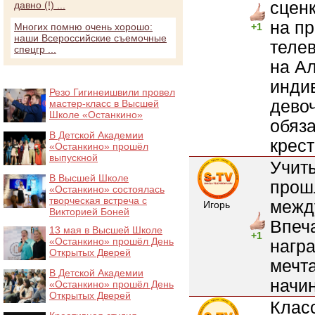
сцен
давно (!) ...
на пр
Многих помню очень хорошо:
+1
наши Всероссийские съемочные
теле
спецгр ...
на А
инди
Резо Гигинеишвили провел
девоч
мастер-класс в Высшей
Школе «Останкино»
обяза
В Детской Академии
крест
«Останкино» прошёл
выпускной
Учить
В Высшей Школе
прош
«Останкино» состоялась
творческая встреча с
межд
Игорь
Викторией Боней
Впеч
13 мая в Высшей Школе
+1
«Останкино» прошёл День
нагр
Открытых Дверей
мечта
В Детской Академии
начин
«Останкино» прошёл День
Открытых Дверей
Клас