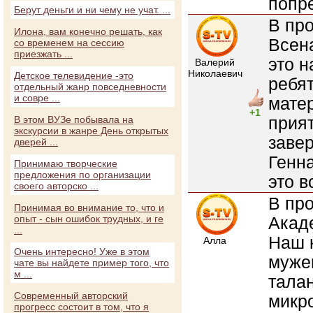
попр
Берут деньги и ни чему не учат. ...
В пр
Илона, вам конечно решать, как
Всен
со временем на сессию
приезжать ...
это 
Валерий
Николаевич
Детское телевидение -это
ребят
отдельный жанр повседневности
и совре ...
матер
+1
прият
В этом ВУЗе побывала на
экскурсии в жанре День открытых
заве
дверей ...
Генна
Принимаю творческие
предложения по организации
это в
своего авторско ...
В про
Принимая во внимание то, что и
опыт - сын ошибок трудных, и ге
Акад
...
Наш к
Алла
Очень интересно! Уже в этом
муже
чате вы найдете пример того, что
м ...
талан
Современный авторский
микр
прогресс состоит в том, что я