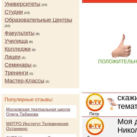
Университеты
(15)
Студии
(13)
Образовательные Центры
(10)
Факультеты
(9)
Училища
(6)
Колледжи
(4)
Лицеи
(1)
ПОЛОЖИТЕЛЬ
Семинары
(1)
Тренинги
(1)
Мастер-Классы
(1)
скажи
Популярные отзывы:
тема
0
Московская театральная школа
Петр
Олега Табакова
Моя 
МИТРО Институт Телевидения
Нико
Останкино