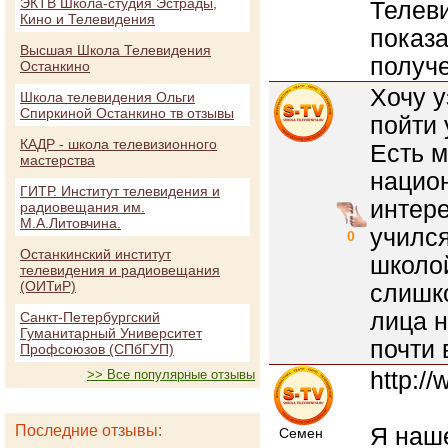
ЭКТВ Школа-студия Эстрады,
Телев
Кино и Телевидения
показ
Высшая Школа Телевидения
получ
Останкино
Хочу у
Школа телевидения Ольги
Спиркиной Останкино тв отзывы
пойти 
КАДР - школа телевизионного
Есть м
мастерства
национ
ГИТР. Институт телевидения и
интере
радиовещания им.
М.А.Литовчина.
учился
0
Останкинский институт
школой
телевидения и радиовещания
(ОИТиР)
слишко
лица н
Санкт-Петербургский
Гуманитарный Университет
почти 
Профсоюзов (СПбГУП)
http:/
>> Все популярные отзывы
Последние отзывы:
Я наше
Семен