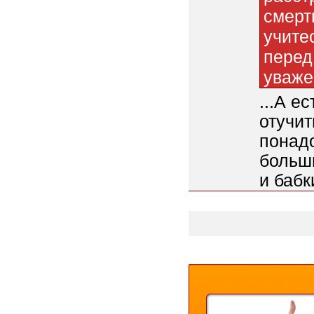
смерт
учите
перед
уваже
...А е
отучит
понадо
больши
и бабк