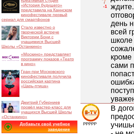
Креативная студия
ждите
«История будущего»
-1
представила на Каннском
отгово
кинофестивале первый
сериал для смартфонов
день н
Стало известно о
всей г
творческой встрече
Виктории Бони с
школе 
учащимися Высшей
Школы «Останкино»
сожал
«Москино» представляет
кроме 
программу показов «Театр
сами 
в кино»
Гран-при Московского
попаст
кинофестиваля получила
ошибка
российская картина
«Царь-птица»
посту
уважен
Дмитрий Губерниев
В дого
провёл мастер-класс для
учащихся Высшей Школы
предос
«Останкино»
учишь
Добавьте своё учебное
РРРРР
заведение
- не м