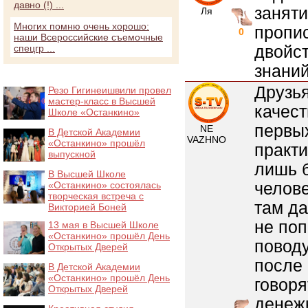
давно (!) ...
заняти
Ля
Многих помню очень хорошо:
пропи
0
наши Всероссийские съемочные
двойст
спецгр ...
знаний
Друзья
Резо Гигинеишвили провел
мастер-класс в Высшей
качест
Школе «Останкино»
первы
NE
В Детской Академии
VAZHNO
«Останкино» прошёл
практи
выпускной
лишь 
В Высшей Школе
челове
«Останкино» состоялась
творческая встреча с
там да
Викторией Боней
не поп
13 мая в Высшей Школе
«Останкино» прошёл День
поводу
Открытых Дверей
после 
В Детской Академии
«Останкино» прошёл День
говоря
Открытых Дверей
денежк