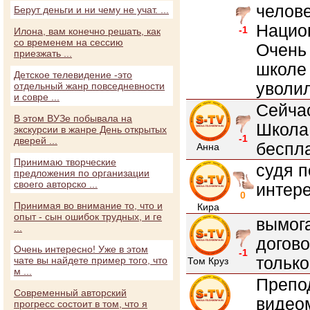
челов
Берут деньги и ни чему не учат. ...
Нацио
-1
Илона, вам конечно решать, как
со временем на сессию
Очень 
приезжать ...
школе 
Детское телевидение -это
уволил
отдельный жанр повседневности
и совре ...
Сейчас
В этом ВУЗе побывала на
Школа
экскурсии в жанре День открытых
-1
дверей ...
беспла
Анна
Принимаю творческие
судя п
предложения по организации
своего авторско ...
интере
0
Принимая во внимание то, что и
Кира
опыт - сын ошибок трудных, и ге
вымог
...
догово
Очень интересно! Уже в этом
-1
только
чате вы найдете пример того, что
Том Круз
м ...
Препо
Современный авторский
видео
прогресс состоит в том, что я