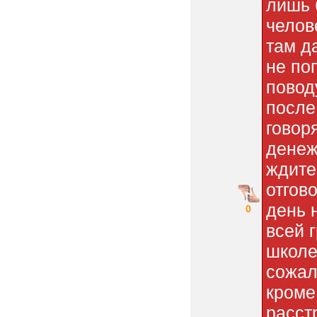
лишь 
челов
там д
не по
повод
после 
говор
денеж
ждите
отгов
день 
0
всей 
школе
сожал
кроме
расст