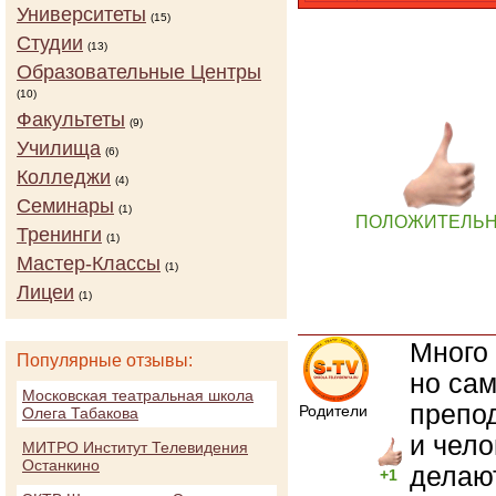
Университеты
(15)
Студии
(13)
Образовательные Центры
(10)
Факультеты
(9)
Училища
(6)
Колледжи
(4)
Семинары
(1)
ПОЛОЖИТЕЛЬ
Тренинги
(1)
Мастер-Классы
(1)
Лицеи
(1)
Много 
Популярные отзывы:
но сам
Московская театральная школа
препо
Родители
Олега Табакова
и чел
МИТРО Институт Телевидения
Останкино
делаю
+1