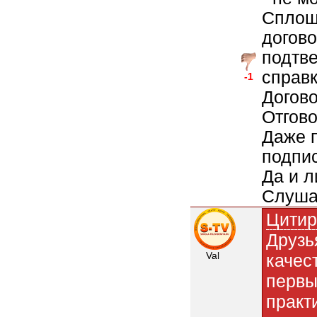
Сплош
догово
подтве
справк
-1
Догово
Отгово
Даже п
подпис
Да и л
Слуша
Цитир
Друзь
Val
качес
первы
практ