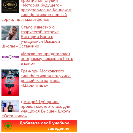
Креативная студия
«История будущего»
представила на Каннском
кинофестивале первый
сериал для смартфонов
Стало известно о
творческой встрече
Виктории Бони с
учащимися Высшей
Школы «Останкино»
«Москино» представляет
программу показов «Театр
в кино»
Гран-при Московского
кинофестиваля получила
российская картина
«Царь-птица»
Дмитрий Губерниев
провёл мастер-класс для
учащихся Высшей Школы
«Останкино»
Добавьте своё учебное
заведение