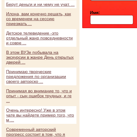
Берут деньги и ни чему не учат. ...
Имя:
Илона, вам конечно решать, как
со временем на сессию
приезжать ...
Детское телевидение -это
отдельный жанр повседневности
и совре ...
В этом ВУЗе побывала на
экскурсии в жанре День открытых
дверей ...
Принимаю творческие
предложения по организации
своего авторско ...
Принимая во внимание то, что и
опыт - сын ошибок трудных, и ге
...
Очень интересно! Уже в этом
чате вы найдете пример того, что
м ...
Современный авторский
прогресс состоит в том, что я