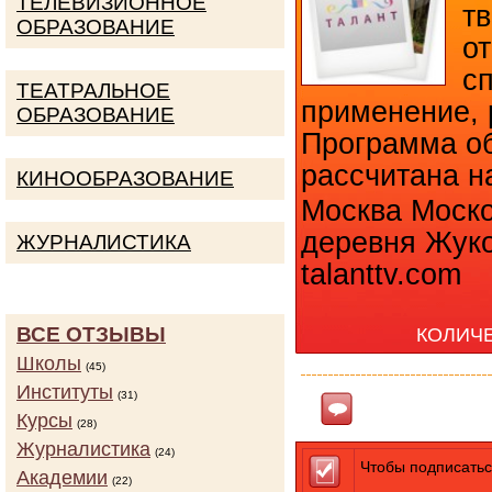
ТЕЛЕВИЗИОННОЕ
тв
ОБРАЗОВАНИЕ
о
с
ТЕАТРАЛЬНОЕ
применение, 
ОБРАЗОВАНИЕ
Программа об
рассчитана на
КИНООБРАЗОВАНИЕ
Москва Моско
деревня Жуко
ЖУРНАЛИСТИКА
talanttv.com
ВСЕ ОТЗЫВЫ
КОЛИЧ
Школы
(45)
Институты
(31)
Ответить
Курсы
(28)
Журналистика
(24)
Чтобы подписатьс
Академии
(22)