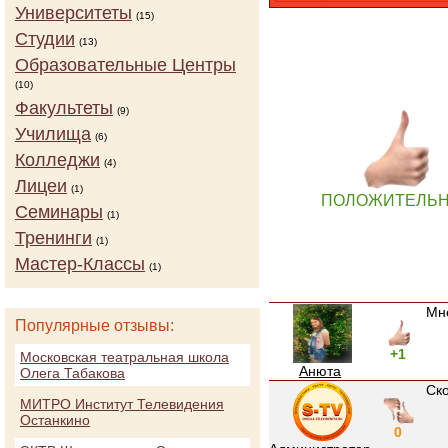
Университеты
(15)
Студии
(13)
Образовательные Центры
(10)
Факультеты
(9)
Училища
(6)
Колледжи
(4)
Лицеи
(1)
ПОЛОЖИТЕЛЬ
Семинары
(1)
Тренинги
(1)
Мастер-Классы
(1)
Мне
Популярные отзывы:
+1
Московская театральная школа
Анюта
Олега Табакова
Ско
МИТРО Институт Телевидения
Останкино
0