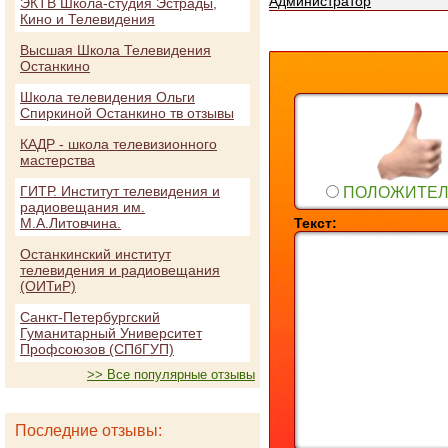
Администратор
ЭКТВ Школа-студия Эстрады,
Кино и Телевидения
Высшая Школа Телевидения
Останкино
Школа телевидения Ольги
Спиркиной Останкино тв отзывы
КАДР - школа телевизионного
мастерства
ГИТР. Институт телевидения и
ПОЛОЖИТЕ
радиовещания им.
М.А.Литовчина.
Текст:
Останкинский институт
телевидения и радиовещания
(ОИТиР)
Санкт-Петербургский
Гуманитарный Университет
Профсоюзов (СПбГУП)
>> Все популярные отзывы
Последние отзывы: