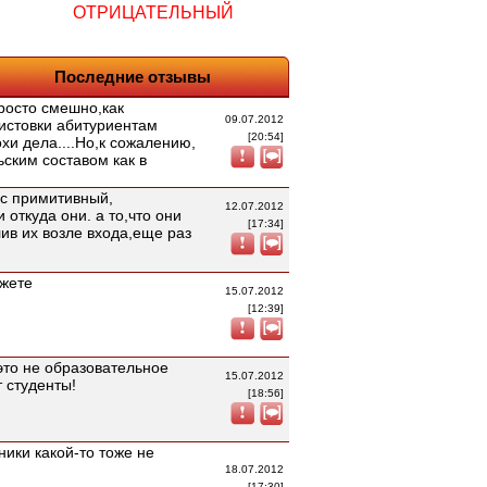
ОТРИЦАТЕЛЬНЫЙ
Последние отзывы
росто смешно,как
09.07.2012
истовки абитуриентам
[20:54]
хи дела....Но,к сожалению,
ским составом как в
сс примитивный,
12.07.2012
откуда они. а то,что они
[17:34]
ив их возле входа,еще раз
ажете
15.07.2012
[12:39]
это не образовательное
15.07.2012
т студенты!
[18:56]
ники какой-то тоже не
18.07.2012
[17:30]