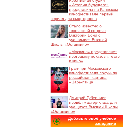
Креативная студия
«История будущего»
представила на Каннском
кинофестивале первый
сериал для смартфонов
Стало известно о
творческой встрече
Виктории Бони с
учащимися Высшей
Школы «Останкино»
«Москино» представляет
программу показов «Театр
в кино»
Гран-при Московского
кинофестиваля получила
российская картина
«Царь-птица»
Дмитрий Губерниев
провёл мастер-класс для
учащихся Высшей Школы
«Останкино»
Добавьте своё учебное
заведение