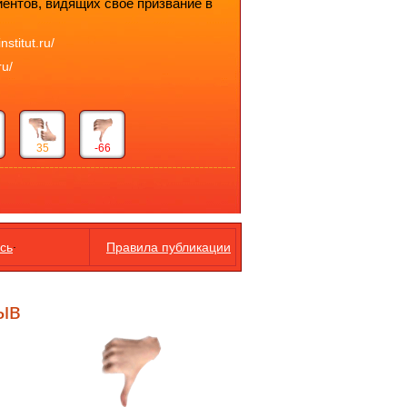
ентов, видящих свое призвание в
titut.ru/
ru/
35
-66
.
сь
Правила публикации
ыв