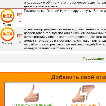
информацию об институте и рассмотреть другие ва
деньги, силы и время.
Полная лажа! Полная! Идите в другие вузы! Более 
-1
Тема
то,что оитир раздает листовки в других телевизионн
дверей,говорит о том,что они в низшем положении!
останкинский у них не зарегистрировано,никакого 
имеют к телецетру и к останкино. снимают там студ
-1
Мария
на сайте-просто реклама,там нет этих людей.Я учил
назад,перевелась и слава Богу!
Предыдущие
Добавить свой от
ПОЛОЖИТЕЛЬНЫЙ
НЕЙТРАЛЬНЫЙ