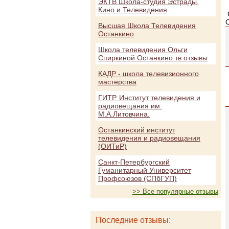
ЭКТВ Школа-студия Эстрады,
Кино и Телевидения
Высшая Школа Телевидения
Останкино
Школа телевидения Ольги
Спиркиной Останкино тв отзывы
КАДР - школа телевизионного
мастерства
ГИТР. Институт телевидения и
радиовещания им.
М.А.Литовчина.
Останкинский институт
телевидения и радиовещания
(ОИТиР)
Санкт-Петербургский
Гуманитарный Университет
Профсоюзов (СПбГУП)
>> Все популярные отзывы
Последние отзывы: