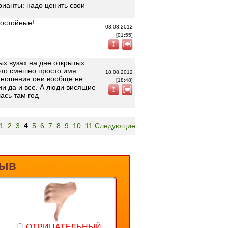
рианты: надо ценить свои
достойные!
03.08.2012
[01:55]
ых вузах на дне открытых
это смешно просто.имя
18.08.2012
отношения они вообще не
[18:48]
ии да и все. А люди висящие
ась там год
1
2
3
4
5
6
7
8
9
10
11
Следующие
зыв
ОТРИЦАТЕЛЬНЫЙ