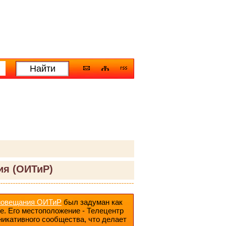
ия (ОИТиР)
диовещания ОИТиР
был задуман как
е. Его местоположение - Телецентр
никативного сообщества, что делает