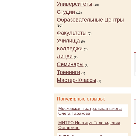
Университеты
(15)
Студии
(13)
Образовательные Центры
(10)
Факультеты
(9)
Училища
(6)
Колледжи
(4)
Лицеи
(1)
Семинары
(1)
Тренинги
(1)
Мастер-Классы
(1)
Популярные отзывы:
Московская театральная школа
Олега Табакова
МИТРО Институт Телевидения
Останкино