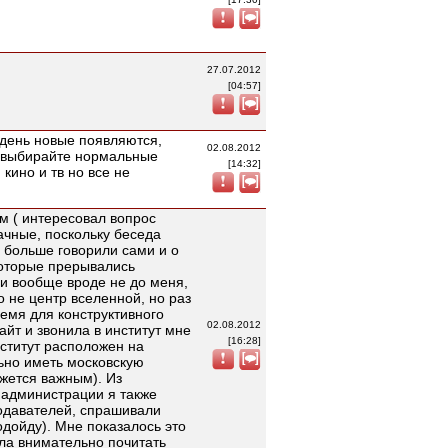
27.07.2012
[04:57]
й день новые появляются,
02.08.2012
и выбирайте нормальные
[14:32]
 кино и тв но все не
м ( интересовал вопрос
чные, поскольку беседа
 больше говорили сами и о
которые прерывались
 и вообще вроде не до меня,
о не центр вселенной, но раз
емя для конструктивного
02.08.2012
айт и звонила в институт мне
[16:28]
нститут расположен на
льно иметь московскую
жется важным). Из
 администрации я также
подавателей, спрашивали
одойду). Мне показалось это
ла внимательно почитать