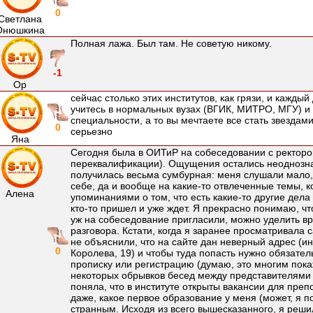
0
Светлана
Онюшкина
Полная лажа. Был там. Не советую никому.
-1
Ор
сейчас столько этих институтов, как грязи, и кажды
учитесь в нормальных вузах (ВГИК, МИТРО, МГУ) 
специальности, а то вы мечтаете все стать звездами
0
серьезно
Яна
Сегодня была в ОИТиР на собеседовании с ректоро
переквалификации). Ощущения остались неоднозна
получилась весьма сумбурная: меня слушали мало,
себе, да и вообще на какие-то отвлеченные темы, 
Алена
упоминаниями о том, что есть какие-то другие дела
кто-то пришел и уже ждет. Я прекрасно понимаю, чт
уж на собеседование пригласили, можно уделить вр
разговора. Кстати, когда я заранее просматривала с
не объяснили, что на сайте дан неверный адрес (и
0
Королева, 19) и чтобы туда попасть нужно обязате
прописку или регистрацию (думаю, это многим пока
некоторых обрывков бесед между представителями
поняла, что в институте открыты вакансии для пре
даже, какое первое образование у меня (может, я п
странным. Исходя из всего вышесказанного, я реши