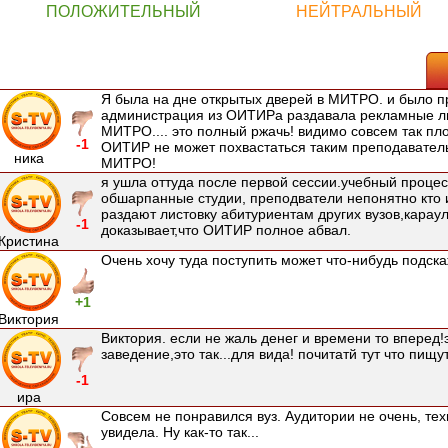
ПОЛОЖИТЕЛЬНЫЙ
НЕЙТРАЛЬНЫЙ
Я была на дне открытых дверей в МИТРО. и было п
администрация из ОИТИРа раздавала рекламные л
МИТРО.... это полный ржачь! видимо совсем так пло
-1
ОИТИР не может похвастаться таким преподаватель
ника
МИТРО!
я ушла оттуда после первой сессии.учебный проце
обшарпанные студии, преподватели непонятно кто и 
раздают листовку абитуриентам других вузов,караул
-1
доказывает,что ОИТИР полное абвал.
Кристина
Очень хочу туда поступить может что-нибудь подск
+1
Виктория
Виктория. если не жаль денег и времени то вперед!
заведение,это так...для вида! почитатй тут что пищу
-1
ира
Совсем не понравился вуз. Аудитории не очень, тех
увидела. Ну как-то так...