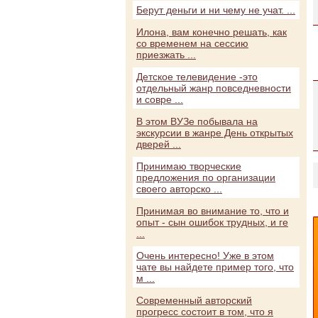
Берут деньги и ни чему не учат. ...
Илона, вам конечно решать, как
со временем на сессию
приезжать ...
Детское телевидение -это
отдельный жанр повседневности
и совре ...
В этом ВУЗе побывала на
экскурсии в жанре День открытых
дверей ...
Принимаю творческие
предложения по организации
своего авторско ...
Принимая во внимание то, что и
опыт - сын ошибок трудных, и ге
...
Очень интересно! Уже в этом
чате вы найдете пример того, что
м ...
Современный авторский
прогресс состоит в том, что я