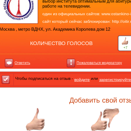
выбор института оптимальным для абитури
работе на телевидении.
один из официальных сайтов: www.ostankino-ins
сайт который сейчас заблокирован: http://oitir.
Москва , метро ВДНХ, ул. Академика Королева дом 12
КОЛИЧЕСТВО ГОЛОСОВ
+7
Ответить
Пожаловаться модератору
Чтобы подписаться на отзыв -
или
войдите
зарегистрируйте
Добавить свой отз