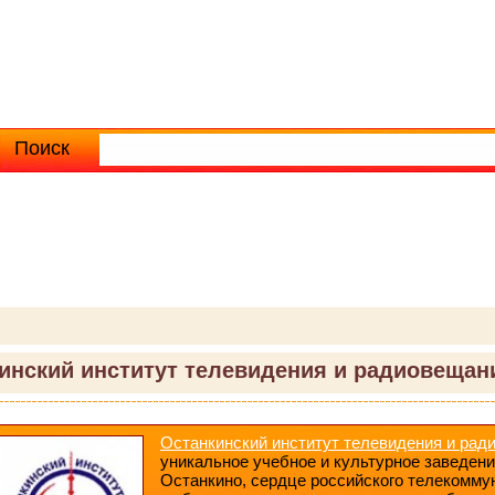
Поиск
Расширенный поиск
инский институт телевидения и радиовещан
Останкинский институт телевидения и ра
уникальное учебное и культурное заведени
Останкино, сердце российского телекомму