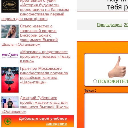
Креативная студия
«История будущего»
тебя р
представила на Каннском
кинофестивале первый
сериал для смартфонов
Предыдущие
2
Стало известно о
творческой встрече
Виктории Бони с
учащимися Высшей
Школы «Останкино»
«Москино» представляет
программу показов «Театр
в кино»
Гран-при Московского
кинофестиваля получила
российская картина
ПОЛОЖИТЕ
«Царь-птица»
Текст:
Дмитрий Губерниев
провёл мастер-класс для
учащихся Высшей Школы
«Останкино»
Добавьте своё учебное
заведение