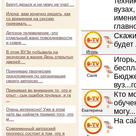
техни
Берут деньги и ни чему не учат. ...
вузах,
Илона, вам конечно решать, как
имени
со временем на сессию
приезжать ...
главно
Детское телевидение -это
Скажи
отдельный жанр повседневности
будет
и совре ...
0
Игорь
В этом ВУЗе побывала на
экскурсии в жанре День открытых
Игорь,
дверей ...
беспл
Принимаю творческие
Бюдже
Саня
предложения по организации
0
своего авторско ...
вуз...
Принимая во внимание то, что и
Кто м
опыт - сын ошибок трудных, и ге
...
обуче
0
Очень интересно! Уже в этом
могу...
Екатерина
чате вы найдете пример того, что
На са
м ...
Современный авторский
0
прогресс состоит в том, что я