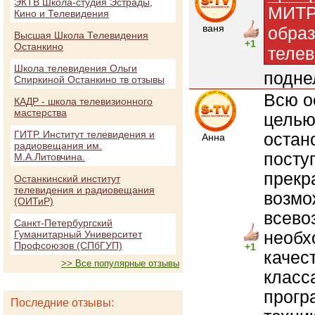
ЭКТВ Школа-студия Эстрады,
МИТРО
Кино и Телевидения
ваня
образ
Высшая Школа Телевидения
+1
Останкино
телев
Школа телевидения Ольги
подне
Спиркиной Останкино тв отзывы
Всю о
КАДР - школа телевизионного
мастерства
целью
ГИТР. Институт телевидения и
остан
Анна
радиовещания им.
посту
М.А.Литовчина.
прекр
Останкинский институт
телевидения и радиовещания
возмо
(ОИТиР)
всево
Санкт-Петербургский
необх
Гуманитарный Университет
Профсоюзов (СПбГУП)
+1
качес
>> Все популярные отзывы
класс
прогр
Последние отзывы: