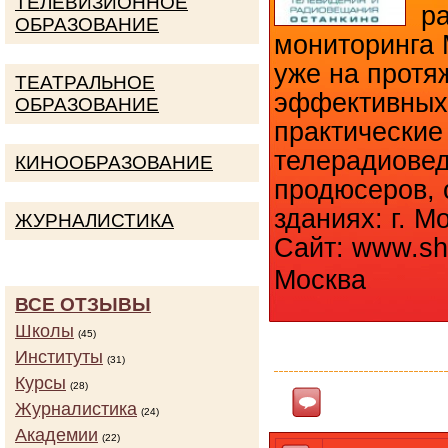
ТЕЛЕВИЗИОННОЕ
ра
ОБРАЗОВАНИЕ
мониторинга 
уже на протя
ТЕАТРАЛЬНОЕ
эффективных
ОБРАЗОВАНИЕ
практические
телерадиовед
КИНООБРАЗОВАНИЕ
продюсеров, 
зданиях: г. Мо
ЖУРНАЛИСТИКА
Сайт: www.shko
Москва
ВСЕ ОТЗЫВЫ
Школы
КОЛИЧ
(45)
Институты
(31)
Курсы
(28)
Ответить
Журналистика
(24)
Академии
(22)