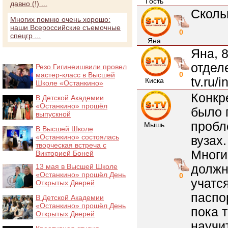
Гость
давно (!) ...
Сколь
Многих помню очень хорошо:
наши Всероссийские съемочные
0
спецгр ...
Яна
Яна, 
отделе
Резо Гигинеишвили провел
0
мастер-класс в Высшей
tv.ru/i
Киска
Школе «Останкино»
Конкр
В Детской Академии
«Останкино» прошёл
было 
выпускной
пробл
Мышь
В Высшей Школе
«Останкино» состоялась
вузах.
творческая встреча с
Многи
Викторией Боней
должн
13 мая в Высшей Школе
«Останкино» прошёл День
0
учатс
Открытых Дверей
паспо
В Детской Академии
«Останкино» прошёл День
пока 
Открытых Дверей
научи