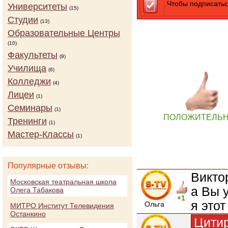
Чтобы подписатьс
Университеты
(15)
Студии
(13)
Образовательные Центры
(10)
Факультеты
(9)
Училища
(6)
Колледжи
(4)
Лицеи
(1)
Семинары
(1)
ПОЛОЖИТЕЛЬ
Тренинги
(1)
Мастер-Классы
(1)
Популярные отзывы:
Викто
Московская театральная школа
а Вы 
Олега Табакова
+1
я этот
Ольга
МИТРО Институт Телевидения
Останкино
Цити