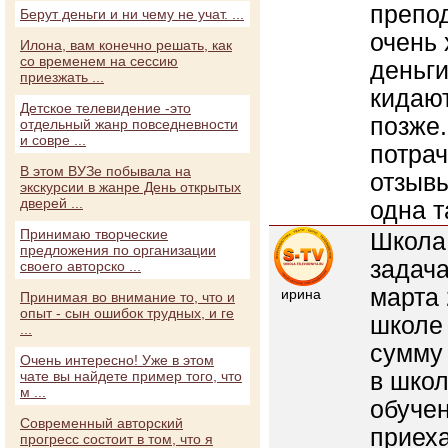
препод
Берут деньги и ни чему не учат. ...
очень 
Илона, вам конечно решать, как
со временем на сессию
деньги
приезжать ...
кидают
Детское телевидение -это
позже
отдельный жанр повседневности
и совре ...
потрач
В этом ВУЗе побывала на
отзывы
экскурсии в жанре День открытых
дверей ...
одна т
Принимаю творческие
Школа 
предложения по организации
задача
своего авторско ...
марта 
ирина
Принимая во внимание то, что и
опыт - сын ошибок трудных, и ге
школе 
...
сумму 
Очень интересно! Уже в этом
в школ
чате вы найдете пример того, что
м ...
обуче
Современный авторский
приеха
прогресс состоит в том, что я