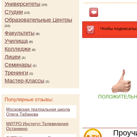
Университеты
(15)
Студии
Ответить
(13)
Образовательные Центры
(10)
Чтобы подписатьс
Факультеты
(9)
Училища
(6)
Колледжи
(4)
Лицеи
(1)
Семинары
(1)
Тренинги
(1)
Мастер-Классы
(1)
ПОЛОЖИТЕЛЬ
Популярные отзывы:
Московская театральная школа
Олега Табакова
МИТРО Институт Телевидения
Останкино
Проучи