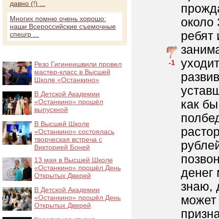
давно (!) ...
прожда
Многих помню очень хорошо:
около 
наши Всероссийские съемочные
ребят 
спецгр ...
заним
уходит
-1
Резо Гигинеишвили провел
мастер-класс в Высшей
развив
Школе «Останкино»
уставш
В Детской Академии
как бы
«Останкино» прошёл
выпускной
полбед
В Высшей Школе
растор
«Останкино» состоялась
творческая встреча с
рублей
Викторией Боней
позвон
13 мая в Высшей Школе
«Останкино» прошёл День
денег 
Открытых Дверей
знаю, 
В Детской Академии
может 
«Останкино» прошёл День
Открытых Дверей
призна