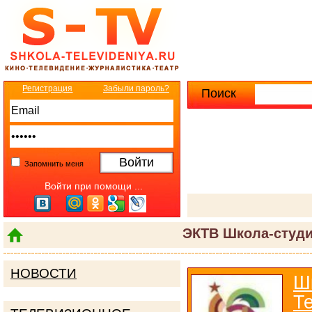
Регистрация
Забыли пароль?
Поиск
Расширенны
Запомнить меня
Войти при помощи ...
ЭКТВ Школа-студи
НОВОСТИ
Ш
Т