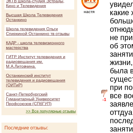
ЭКТВ Школа-студия Эстрады,
увидел
Кино и Телевидения
какие 
настя
Высшая Школа Телевидения
больше
Останкино
отнюд
Школа телевидения Ольги
Спиркиной Останкино тв отзывы
не при
КАДР - школа телевизионного
об это
мастерства
заняти
ГИТР. Институт телевидения и
жизни,
радиовещания им.
М.А.Литовчина.
была в
Останкинский институт
сущест
телевидения и радиовещания
(ОИТиР)
при по
все в
Санкт-Петербургский
Гуманитарный Университет
-1
заявле
Профсоюзов (СПбГУП)
оттдуа
>> Все популярные отзывы
послед
заняти
Последние отзывы: