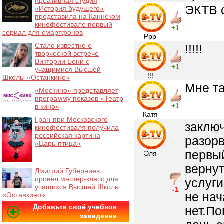
Креативная студия
ЭКТВ 
«История будущего»
представила на Каннском
кинофестивале первый
+1
сериал для смартфонов
Ррр
Стало известно о
!!!!!
творческой встрече
Виктории Бони с
+1
учащимися Высшей
!!!
Школы «Останкино»
Мне т
«Москино» представляет
программу показов «Театр
+1
в кино»
Катя
Гран-при Московского
заключ
кинофестиваля получила
российская картина
разорв
«Царь-птица»
первый
Эля
вернут
Дмитрий Губерниев
провёл мастер-класс для
услуги
учащихся Высшей Школы
-1
не нач
«Останкино»
Добавьте своё учебное
нет.П
заведение