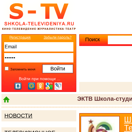
Регистрация
Забыли пароль?
Поиск
Расширенны
Запомнить меня
Войти при помощи ...
ЭКТВ Школа-студи
НОВОСТИ
Ш
Т