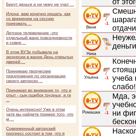
от этог
Берут деньги и ни чему не учат. ...
Смешно
Илона, вам конечно решать, как
шарага
со временем на сессию
приезжать ...
-1
отдачи
Веня
Детское телевидение -это
Неужел
отдельный жанр повседневности
и совре ...
деньги
0
В этом ВУЗе побывала на
Ника
экскурсии в жанре День открытых
Конечн
дверей ...
стоящи
Принимаю творческие
предложения по организации
учеба 
Ульяна
-1
своего авторско ...
слабо!
Принимая во внимание то, что и
Мда, э
опыт - сын ошибок трудных, и ге
...
учебно
Очень интересно! Уже в этом
ни фиг
Ромашка
-1
чате вы найдете пример того, что
м ...
бескон
Современный авторский
Наскол
прогресс состоит в том, что я