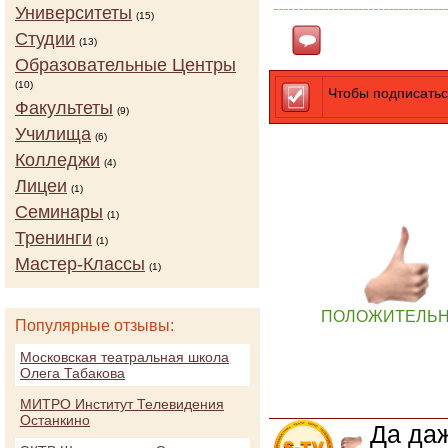
Университеты
(15)
Студии
Ответить
(13)
Образовательные Центры
(10)
Чтобы подписатьс
Факультеты
(9)
Училища
(6)
Колледжи
(4)
Лицеи
(1)
Семинары
(1)
Тренинги
(1)
Мастер-Классы
(1)
ПОЛОЖИТЕЛЬ
Популярные отзывы:
Московская театральная школа
Олега Табакова
МИТРО Институт Телевидения
Останкино
Да даж