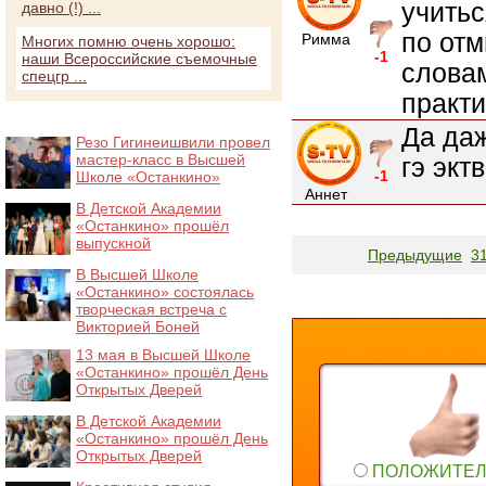
учитьс
давно (!) ...
по от
Римма
Многих помню очень хорошо:
-1
наши Всероссийские съемочные
словам
спецгр ...
практи
Да даж
Резо Гигинеишвили провел
мастер-класс в Высшей
гэ экт
-1
Школе «Останкино»
Аннет
В Детской Академии
«Останкино» прошёл
выпускной
Предыдущие
3
В Высшей Школе
«Останкино» состоялась
творческая встреча с
Викторией Боней
13 мая в Высшей Школе
«Останкино» прошёл День
Открытых Дверей
В Детской Академии
«Останкино» прошёл День
Открытых Дверей
ПОЛОЖИТЕ