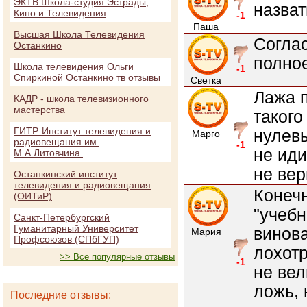
ЭКТВ Школа-студия Эстрады,
назват
Кино и Телевидения
-1
Паша
Высшая Школа Телевидения
Согла
Останкино
полное
Школа телевидения Ольги
-1
Спиркиной Останкино тв отзывы
Светка
Лажа п
КАДР - школа телевизионного
мастерства
такого
ГИТР. Институт телевидения и
нулевы
Марго
радиовещания им.
-1
не иди
М.А.Литовчина.
не вер
Останкинский институт
телевидения и радиовещания
Конечн
(ОИТиР)
"учебн
Санкт-Петербургский
Гуманитарный Университет
винова
Мария
Профсоюзов (СПбГУП)
лохотр
>> Все популярные отзывы
-1
не вел
ложь, 
Последние отзывы: