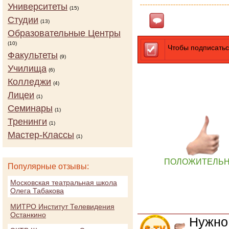
Университеты
(15)
Студии
Ответить
(13)
Образовательные Центры
(10)
Чтобы подписатьс
Факультеты
(9)
Училища
(6)
Колледжи
(4)
Лицеи
(1)
Семинары
(1)
Тренинги
(1)
Мастер-Классы
(1)
ПОЛОЖИТЕЛЬ
Популярные отзывы:
Московская театральная школа
Олега Табакова
МИТРО Институт Телевидения
Останкино
Нужно 