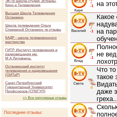
ЭКТВ Школа-студия Эстрады,
на это
Кино и Телевидения
-1
Киря
Высшая Школа Телевидения
Какое 
Останкино
надува
Школа телевидения Ольги
Спиркиной Останкино тв отзывы
на пар
Василий
-1
обучен
КАДР - школа телевизионного
мастерства
Полно
ГИТР. Институт телевидения и
не вед
радиовещания им.
-1
М.А.Литовчина.
лохотр
Влад
Останкинский институт
Что то
телевидения и радиовещания
(ОИТиР)
такое 
Видать
Санкт-Петербургский
Света
Гуманитарный Университет
0
даже з
Профсоюзов (СПбГУП)
греха..
>> Все популярные отзывы
Скольк
Последние отзывы:
полное
0