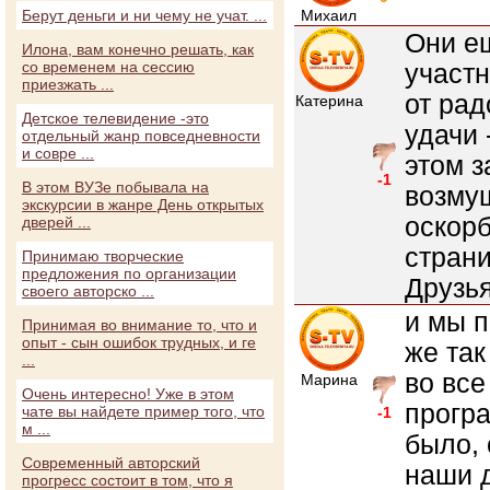
Берут деньги и ни чему не учат. ...
Михаил
Они е
Илона, вам конечно решать, как
со временем на сессию
участн
приезжать ...
от рад
Катерина
Детское телевидение -это
удачи 
отдельный жанр повседневности
и совре ...
этом з
-1
В этом ВУЗе побывала на
возмущ
экскурсии в жанре День открытых
оскорб
дверей ...
страни
Принимаю творческие
предложения по организации
Друзья
своего авторско ...
и мы п
Принимая во внимание то, что и
опыт - сын ошибок трудных, и ге
же так
...
во все
Марина
Очень интересно! Уже в этом
прогр
чате вы найдете пример того, что
-1
м ...
было,
Современный авторский
наши д
прогресс состоит в том, что я