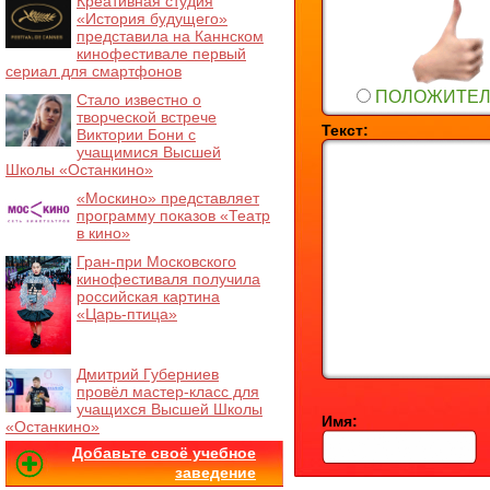
Креативная студия
«История будущего»
представила на Каннском
кинофестивале первый
сериал для смартфонов
ПОЛОЖИТЕ
Стало известно о
творческой встрече
Текст:
Виктории Бони с
учащимися Высшей
Школы «Останкино»
«Москино» представляет
программу показов «Театр
в кино»
Гран-при Московского
кинофестиваля получила
российская картина
«Царь-птица»
Дмитрий Губерниев
провёл мастер-класс для
учащихся Высшей Школы
Имя:
«Останкино»
Добавьте своё учебное
заведение