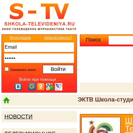
Регистрация
Забыли пароль?
Поиск
Расширенны
Запомнить меня
Войти при помощи ...
ЭКТВ Школа-студи
НОВОСТИ
Ш
Т