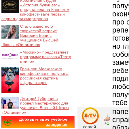
Креативная студия
полу
«История будущего»
представила на Каннском
окон
кинофестивале первый
сериал для смартфонов
про 
Стало известно о
репе
творческой встрече
Виктории Бони с
гото
учащимися Высшей
но г
Школы «Останкино»
«Москино» представляет
собо
программу показов «Театр
заме
в кино»
ребе
Гран-при Московского
кинофестиваля получила
подл
российская картина
«Царь-птица»
любо
полу
Дмитрий Губерниев
тебе
провёл мастер-класс для
учащихся Высшей Школы
папе
«Останкино»
спра
Добавьте своё учебное
+1
заведение
обоз
сергей