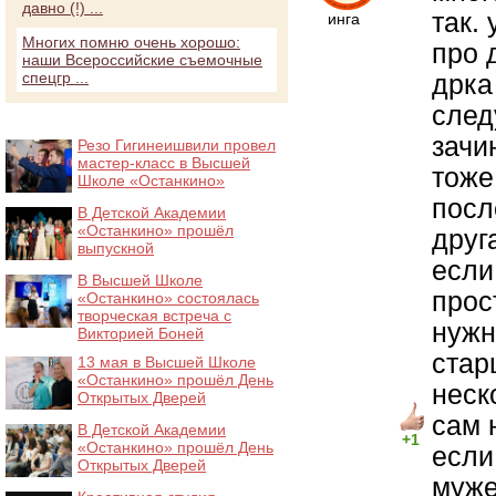
давно (!) ...
так.
инга
Многих помню очень хорошо:
про 
наши Всероссийские съемочные
спецгр ...
дрка
след
зачи
Резо Гигинеишвили провел
мастер-класс в Высшей
тоже
Школе «Останкино»
посл
В Детской Академии
«Останкино» прошёл
друг
выпускной
если
В Высшей Школе
прос
«Останкино» состоялась
творческая встреча с
нужно
Викторией Боней
стар
13 мая в Высшей Школе
«Останкино» прошёл День
неск
Открытых Дверей
сам 
В Детской Академии
+1
«Останкино» прошёл День
если
Открытых Дверей
муже