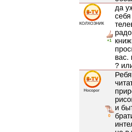
да у
себя
теле
КОЛХОЗНИК
радо
книж
+1
прос
вас.
? ил
Ребя
чита
прир
Носорог
рисо
и бы
брат
0
инте