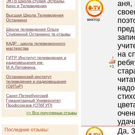
ЭКТВ Школа-студия Эстрады,
аня,
Кино и Телевидения
свое
Высшая Школа Телевидения
поэт
виктор
Останкино
пред
Школа телевидения Ольги
Спиркиной Останкино тв отзывы
запи
КАДР - школа телевизионного
учит
мастерства
на с
ГИТР. Институт телевидения и
ребя
радиовещания им.
+1
М.А.Литовчина.
стар
Останкинский институт
чита
телевидения и радиовещания
надо
(ОИТиР)
стих
Санкт-Петербургский
Гуманитарный Университет
цвет
Профсоюзов (СПбГУП)
очен
>> Все популярные отзывы
удач
Да, 
Последние отзывы: