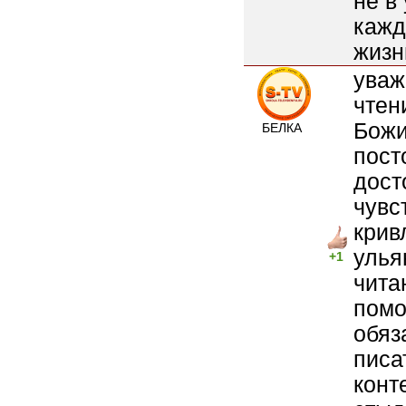
не в
кажд
жизн
уваж
чтен
Божи
БЕЛКА
пост
дост
чувс
крив
улья
+1
чита
помо
обяз
писа
конт