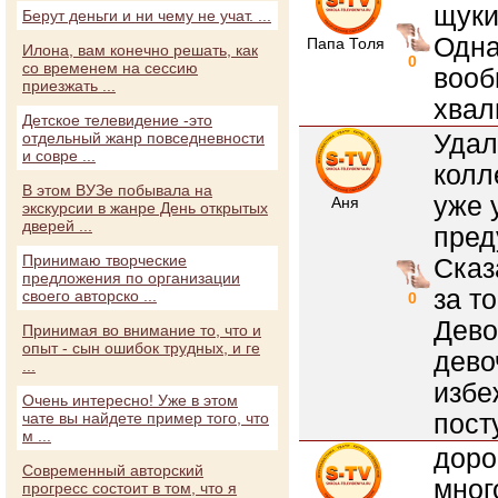
щуки
Берут деньги и ни чему не учат. ...
Одна
Папа Толя
Илона, вам конечно решать, как
0
со временем на сессию
вооб
приезжать ...
хвал
Детское телевидение -это
Удал
отдельный жанр повседневности
и совре ...
колл
В этом ВУЗе побывала на
уже 
Аня
экскурсии в жанре День открытых
дверей ...
пред
Принимаю творческие
Сказ
предложения по организации
за т
своего авторско ...
0
Дево
Принимая во внимание то, что и
опыт - сын ошибок трудных, и ге
дево
...
избе
Очень интересно! Уже в этом
пост
чате вы найдете пример того, что
м ...
доро
Современный авторский
мног
прогресс состоит в том, что я