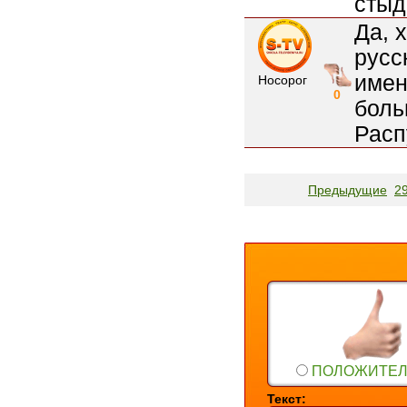
стыд
Да, 
русс
имен
Носорог
0
боль
Расп
Предыдущие
2
ПОЛОЖИТЕ
Текст: