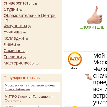
Университеты
(15)
Студии
(13)
Образовательные Центры
(10)
Факультеты
(9)
ПОЛОЖИТЕЛЬ
Училища
(6)
Колледжи
(4)
Лицеи
(1)
Семинары
(1)
Мой 
Тренинги
(1)
Моск
Мастер-Классы
(1)
Челя
Аня
снач
Популярные отзывы:
прие
0
Московская театральная школа
вся 
Олега Табакова
встр
МИТРО Институт Телевидения
Останкино
учитс