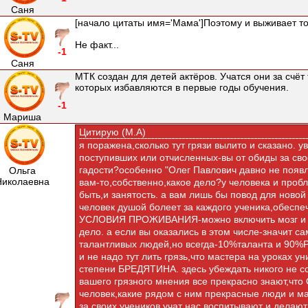
Саня
[начало цитаты имя='Мама']Поэтому и выживает тот
Не факт...
-1
Саня
МТК создан для детей актёров. Учатся они за счёт 
которых избавляются в первые годы обучения.
-1
Мариша
Цитирую (М.А)
я поражена,сколько тут грязи вылито и сказано. 
поступивших или отчисленных-вы от обиды за сво
гадости?особенно "Олег Павлович давно не появл
Ольга
Николаевна
вам-то,собственно,какое дело?у человека и проб
быть,и занятость. а вам лишь бы повод для новой
человек душой болеет за каждого ученика,обес
УСЛОВИЯ ПРОЖИВАНИЯ-можно включить мозг и п
дело. а если вы оказались в этом числе-значит са
талантливых людей,но всегда-10%таланта и 90%Р
и не надо тут лить грязь,что мастера на уроках 
степени БРЕДЯТИНА. здесь убеждать никого не со
вашего грязного мнения все прекрасно знают,что
человек,какие рядом с ним прекрасные люди и ма
за своих учеников,учат нас,воспитывают и делают 