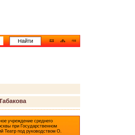
Табакова
ное учреждение среднего
осквы при Государственном
й Театр под руководством О.