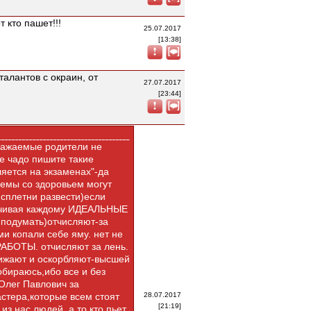
 кто пашет!!!
25.07.2017
[13:38]
талантов с окраин, от
27.07.2017
[23:44]
уважаемые родители не
е чадо пишите такие
яется на экзаменах"-да
лемы со здоровьем могут
 сплетни развести)если
печивая каждому ИДЕАЛЬНЫЕ
одумать)отчисляют-за
ми копали себе яму. нет не
АБОТЫ. отчисляют за лень.
унижают и оскорбляют-высшей
бираюсь,ибо все и без
 Олег Павлович за
стера,которые всем стоят
28.07.2017
[21:19]
из нас людей. а то,кто пьет