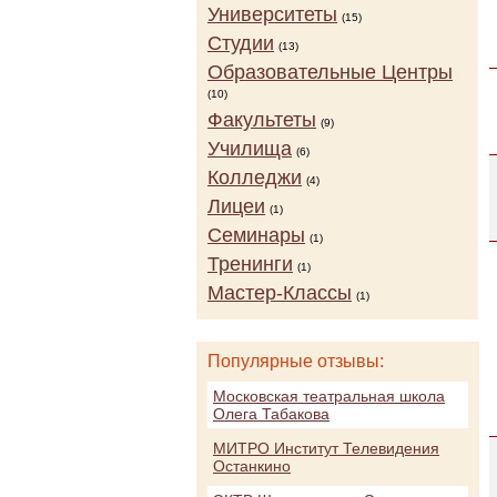
Университеты
(15)
Студии
(13)
Образовательные Центры
(10)
Факультеты
(9)
Училища
(6)
Колледжи
(4)
Лицеи
(1)
Семинары
(1)
Тренинги
(1)
Мастер-Классы
(1)
Популярные отзывы:
Московская театральная школа
Олега Табакова
МИТРО Институт Телевидения
Останкино