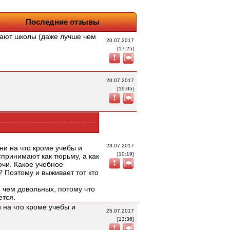
Последние отзывы
вают школы (даже лучше чем
20.07.2017
[17:25]
20.07.2017
[19:05]
23.07.2017
 ни на что кроме учебы и
[10:19]
спринимают как тюрьму, а как
очи. Какое учебное
 Поэтому и выживает тот кто
 чем довольных, потому что
ется.
 на что кроме учебы и
25.07.2017
[13:36]