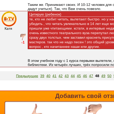
Таким же. Принимают своих. И 10-12 человек для о
дадут учиться). Так, что Вам очень повезло.
Цитирую (ребенок)
те, кто не любит читать, вылетают быстро. но у н
убедить , что читать увлекательно в 14 лет еще м
пришли уже чтитающими. кстати, в интервью неда
Катя
очень известного театрального вуза перепутал л
сразу двух толстых. чем заставил краснеть прису
мастеров. так что не надо песен ! это общий уро
-1
вопрос , кто начитаннее наши или другие.
В этом учебном году с 1 курса первыми вылетели, 
библиотеки. Из четырёх лучших, трёх попросили п
Предыдущие
39
40
41
42
43
44
45
46
47
48
49
50
Добавить свой от