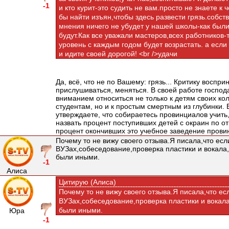
-1
и кто курит-это судить не вам.просто не знаете к 
бы найти изъян,чтобы здесь развести грязь.собст
мнения ничего не убудет у нашей школы-как был
будут.Как все уважали мастеров,всех работников-т
уровень с каждым годом будет возрастать. а если
и идите своей дорогой! <br />удачи
Да, всё, что не по Вашему: грязь... Критику воспри
прислушиваться, меняться. В своей работе господ
вниманием относиться не только к детям своих ко
студентам, но и к простым смертным из глубинки. 
утверждаете, что собираетесь провинциалов учить,
назвать процент поступивших детей с окраин по от
процент окончивших это учебное заведение пров
Почему то не вижу своего отзыва.Я писала,что есл
ВУЗах,собеседование,проверка пластики и вокала,
были иными.
-1
Алиса
Цитирую (Алиса)
Почему то не вижу своего отзыва.Я писала,что ес
ВУЗах,собеседование,проверка пластики и вокала
были иными.
Юра
-1