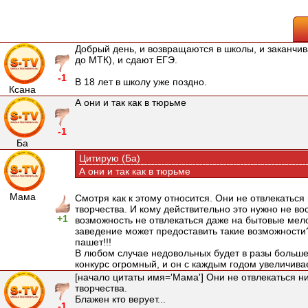
Добрый день, и возвращаются в школы, и заканчи
до МТК), и сдают ЕГЭ.
-1
В 18 лет в школу уже поздно.
Ксана
А они и так как в тюрьме
-1
Ба
Цитирую (Ба)
А они и так как в тюрьме
Мама
Смотря как к этому относится. Они не отвлекаться
творчества. И кому действительно это нужно не во
+1
возможность не отвлекаться даже на бытовые мел
заведение может предоставить такие возможности?
пашет!!!
В любом случае недовольных будет в разы больше
конкурс огромный, и он с каждым годом увеличива
[начало цитаты имя='Мама'] Они не отвлекаться ни
творчества.
Блажен кто верует...
-1