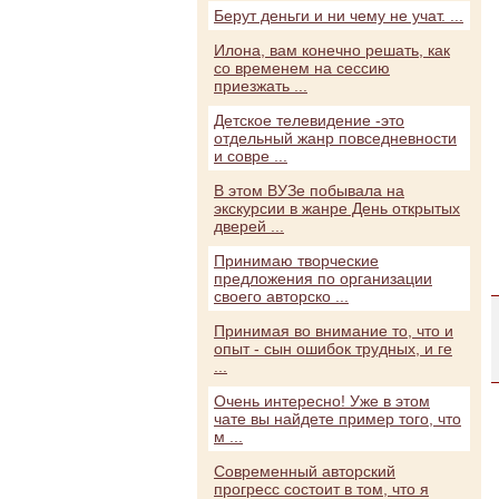
Берут деньги и ни чему не учат. ...
Илона, вам конечно решать, как
со временем на сессию
приезжать ...
Детское телевидение -это
отдельный жанр повседневности
и совре ...
В этом ВУЗе побывала на
экскурсии в жанре День открытых
дверей ...
Принимаю творческие
предложения по организации
своего авторско ...
Принимая во внимание то, что и
опыт - сын ошибок трудных, и ге
...
Очень интересно! Уже в этом
чате вы найдете пример того, что
м ...
Современный авторский
прогресс состоит в том, что я