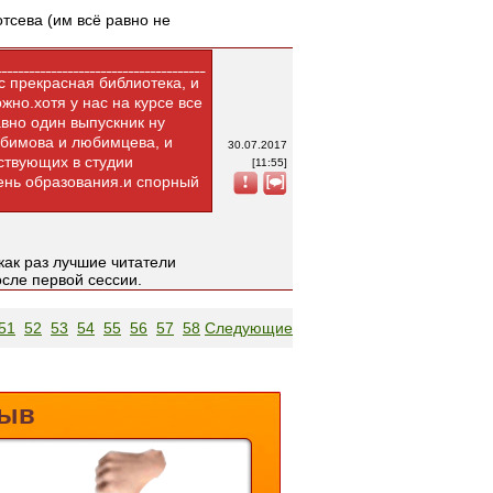
тсева (им всё равно не
ас прекрасная библиотека, и
ожно.хотя у нас на курсе все
вно один выпускник ну
юбимова и любимцева, и
30.07.2017
тствующих в студии
[11:55]
вень образования.и спорный
как раз лучшие читатели
осле первой сессии.
51
52
53
54
55
56
57
58
Следующие
зыв