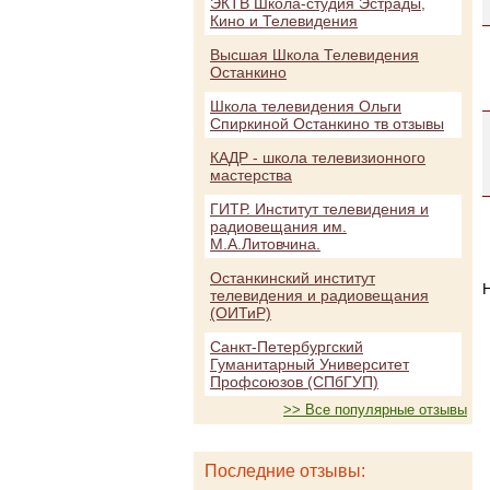
ЭКТВ Школа-студия Эстрады,
Кино и Телевидения
Высшая Школа Телевидения
Останкино
Школа телевидения Ольги
Спиркиной Останкино тв отзывы
КАДР - школа телевизионного
мастерства
ГИТР. Институт телевидения и
радиовещания им.
М.А.Литовчина.
Останкинский институт
телевидения и радиовещания
(ОИТиР)
Санкт-Петербургский
Гуманитарный Университет
Профсоюзов (СПбГУП)
>> Все популярные отзывы
Последние отзывы: