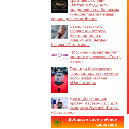
Креативная студия
«История будущего»
представила на Каннском
кинофестивале первый
сериал для смартфонов
Стало известно о
творческой встрече
Виктории Бони с
учащимися Высшей
Школы «Останкино»
«Москино» представляет
программу показов «Театр
в кино»
Гран-при Московского
кинофестиваля получила
российская картина
«Царь-птица»
Дмитрий Губерниев
провёл мастер-класс для
учащихся Высшей Школы
«Останкино»
Добавьте своё учебное
заведение