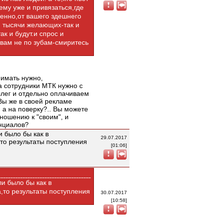
чему уже и привязаться,где
венно,от вашего здешнего
и тысячи желающих-так и
ак и будут.и спрос и
 вам не по зубам-смиритесь
нимать нужно,
а сотрудники МТК нужно с
ллег и отдельно оплачиваем
Вы же в своей рекламе
 а на поверку?.. Вы можете
ношению к "своим", и
инциалов?
и было бы как в
29.07.2017
то результаты поступления
[01:06]
ли было бы как в
,то результаты поступления
30.07.2017
[10:58]