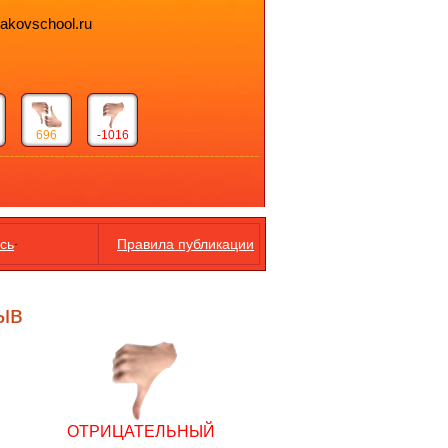
bakovschool.ru
696
-1016
.
сь
Правила публикации
ыв
ОТРИЦАТЕЛЬНЫЙ