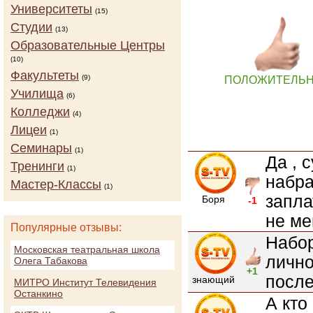
Университеты
(15)
Студии
(13)
Образовательные Центры
(10)
Факультеты
(9)
ПОЛОЖИТЕЛЬ
Училища
(6)
Колледжи
(4)
Лицеи
(1)
Семинары
(1)
Да , 
Тренинги
(1)
набра
Мастер-Классы
(1)
запла
Боря
-1
не мен
Популярные отзывы:
Набор
Московская театральная школа
лично
Олега Табакова
+1
после
знающий
МИТРО Институт Телевидения
Останкино
А кто