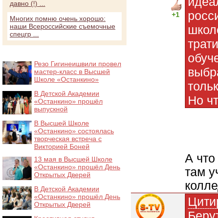
идеа
давно (!) ...
росс
+1
Многих помню очень хорошо:
наши Всероссийские съемочные
школе
спецгр ...
трат
обуч
Резо Гигинеишвили провел
выбр
мастер-класс в Высшей
Школе «Останкино»
тольк
В Детской Академии
Но чт
«Останкино» прошёл
выпускной
В Высшей Школе
«Останкино» состоялась
творческая встреча с
Викторией Боней
А что
13 мая в Высшей Школе
«Останкино» прошёл День
там у
Открытых Дверей
колле
В Детской Академии
«Останкино» прошёл День
Цити
Открытых Дверей
Беру