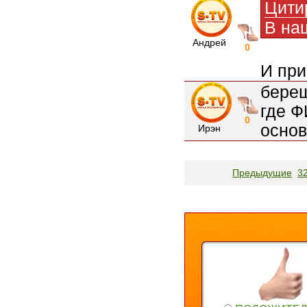
Цити
В на
Андрей
0
И при
береш
где Ф
0
основ
Ирэн
Предыдущие
3