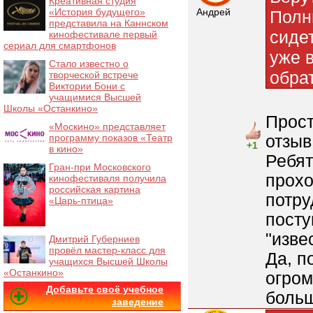
Креативная студия
«История будущего»
Андрей
Полн
представила на Каннском
сидет
кинофестивале первый
сериал для смартфонов
уже 
Стало известно о
обра
творческой встрече
Виктории Бони с
учащимися Высшей
Школы «Останкино»
Прост
«Москино» представляет
отзыв
программу показов «Театр
+1
в кино»
Ребят
Гран-при Московского
прохо
кинофестиваля получила
российская картина
потру
«Царь-птица»
посту
"изве
Дмитрий Губерниев
провёл мастер-класс для
Да, п
учащихся Высшей Школы
«Останкино»
огром
Добавьте своё учебное
больш
заведение