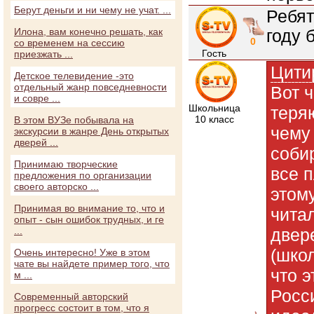
Берут деньги и ни чему не учат. ...
Ребят
Илона, вам конечно решать, как
году 
0
со временем на сессию
Гость
приезжать ...
Цити
Детское телевидение -это
отдельный жанр повседневности
Вот ч
и совре ...
Школьница
теряю
10 класс
В этом ВУЗе побывала на
чему
экскурсии в жанре День открытых
дверей ...
соби
Принимаю творческие
все п
предложения по организации
своего авторско ...
этом
Принимая во внимание то, что и
читал
опыт - сын ошибок трудных, и ге
...
двер
(шко
Очень интересно! Уже в этом
чате вы найдете пример того, что
что э
м ...
Росси
Современный авторский
прогресс состоит в том, что я