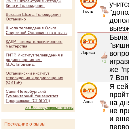
ЭКТВ Школа-студия Эстрады,
учитс
Кино и Телевидения
"допо
Гость
Высшая Школа Телевидения
0
допол
Останкино
выезж
Школа телевидения Ольги
Спиркиной Останкино тв отзывы
Была 
КАДР - школа телевизионного
"вишн
мастерства
вопро
Лариса
ГИТР. Институт телевидения и
радиовещания им.
игра
+1
М.А.Литовчина.
же "п
Останкинский институт
? Воп
телевидения и радиовещания
(ОИТиР)
Я сей
Санкт-Петербургский
пройт
Гуманитарный Университет
Профсоюзов (СПбГУП)
на дн
Анна
>> Все популярные отзывы
не пр
0
и еще
Последние отзывы:
перво