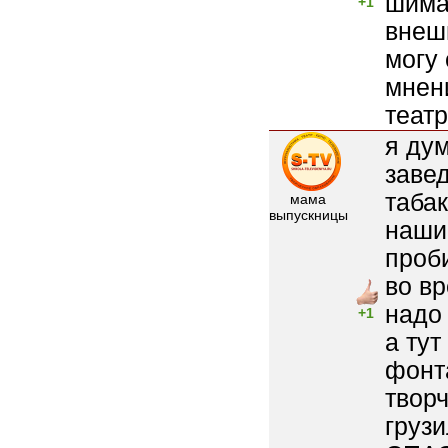
шиман
+1
внешн
могу 
мнени
теат
я ду
заве
таба
мама
выпускницы
наши 
проби
во в
надо 
+1
а ту
фонт
творч
грузи