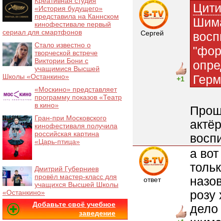
Креативная студия
Цити
«История будущего»
представила на Каннском
Шима
кинофестивале первый
сериал для смартфонов
Сергей
восп
Стало известно о
"фор
творческой встрече
Виктории Бони с
опре
учащимися Высшей
Школы «Останкино»
Герм
+1
«Москино» представляет
программу показов «Театр
в кино»
Прош
Гран-при Московского
актё
кинофестиваля получила
российская картина
восп
«Царь-птица»
а вот
тольк
Дмитрий Губерниев
провёл мастер-класс для
назо
ответ
учащихся Высшей Школы
розу
«Останкино»
Добавьте своё учебное
дело 
заведение