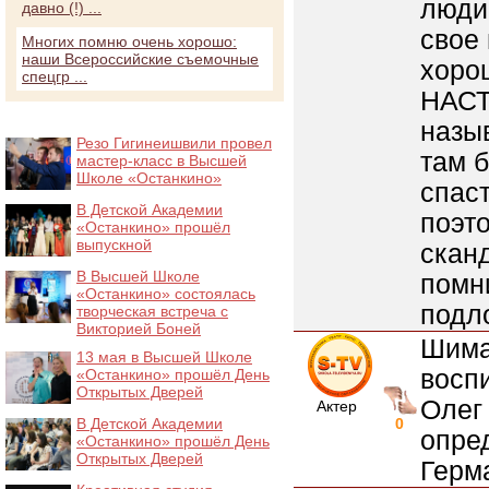
люди
давно (!) ...
свое
Многих помню очень хорошо:
наши Всероссийские съемочные
хорош
спецгр ...
НАСТ
назыв
Резо Гигинеишвили провел
там б
мастер-класс в Высшей
Школе «Останкино»
спас
В Детской Академии
поэто
«Останкино» прошёл
выпускной
сканд
В Высшей Школе
помни
«Останкино» состоялась
подло
творческая встреча с
Викторией Боней
Шима
13 мая в Высшей Школе
воспи
«Останкино» прошёл День
Открытых Дверей
Олег
Актер
В Детской Академии
0
опред
«Останкино» прошёл День
Открытых Дверей
Герма