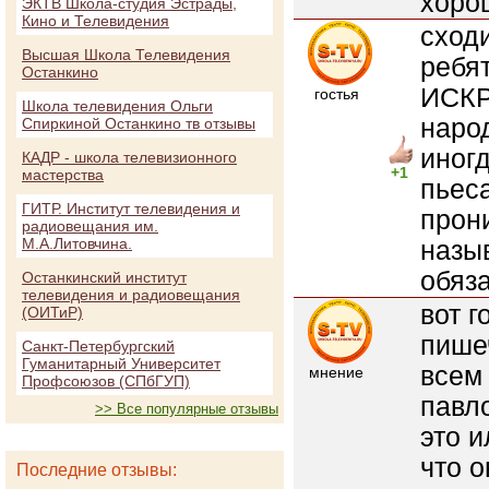
хоро
ЭКТВ Школа-студия Эстрады,
Кино и Телевидения
сходи
Высшая Школа Телевидения
ребят
Останкино
ИСКР
гостья
Школа телевидения Ольги
народ
Спиркиной Останкино тв отзывы
иног
КАДР - школа телевизионного
+1
мастерства
пьес
ГИТР. Институт телевидения и
прони
радиовещания им.
М.А.Литовчина.
назыв
обяза
Останкинский институт
телевидения и радиовещания
вот 
(ОИТиР)
пишеч
Санкт-Петербургский
Гуманитарный Университет
всем 
мнение
Профсоюзов (СПбГУП)
павло
>> Все популярные отзывы
это и
что о
Последние отзывы: