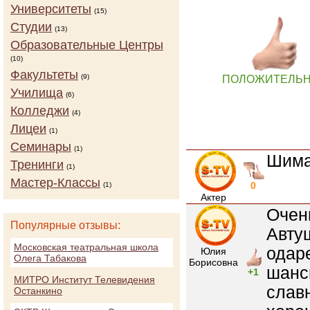
Университеты
(15)
Студии
(13)
Образовательные Центры
(10)
Факультеты
(9)
ПОЛОЖИТЕЛЬ
Училища
(6)
Колледжи
(4)
Лицеи
(1)
Семинары
(1)
Шима
Тренинги
(1)
Мастер-Классы
0
(1)
Актер
Очен
Популярные отзывы:
Авту
Московская театральная школа
одар
Юлия
Олега Табакова
Борисовна
шанс
+1
МИТРО Институт Телевидения
слав
Останкино