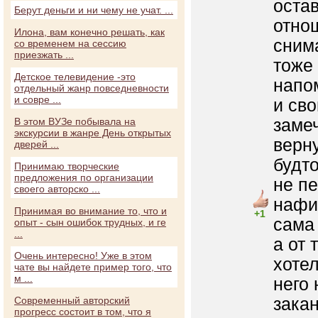
остав
Берут деньги и ни чему не учат. ...
отнош
Илона, вам конечно решать, как
снима
со временем на сессию
приезжать ...
тоже 
Детское телевидение -это
напом
отдельный жанр повседневности
и совре ...
и сво
заме
В этом ВУЗе побывала на
экскурсии в жанре День открытых
верну
дверей ...
будто
Принимаю творческие
предложения по организации
не п
своего авторско ...
нафи
Принимая во внимание то, что и
+1
сама
опыт - сын ошибок трудных, и ге
...
а от 
Очень интересно! Уже в этом
хотел
чате вы найдете пример того, что
м ...
него 
зака
Современный авторский
прогресс состоит в том, что я