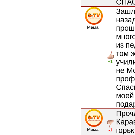
СПАС
Зашл
наза
прош
Мама
мног
из пе
том ж
учил
+1
не Мо
проф
Спас
моей
пода
Проч
Карав
горьк
Мама
-1