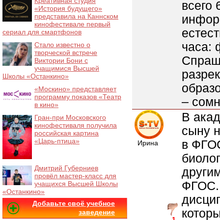
Креативная студия
всего 
«История будущего»
представила на Каннском
информ
кинофестивале первый
естес
сериал для смартфонов
часа: 
Стало известно о
творческой встрече
Спраши
Виктории Бони с
учащимися Высшей
разре
Школы «Останкино»
образ
«Москино» представляет
программу показов «Театр
– сомн
в кино»
В ака
Гран-при Московского
кинофестиваля получила
сыну 
российская картина
«Царь-птица»
в ФГОС
Ирина
биолог
Дмитрий Губерниев
други
провёл мастер-класс для
ФГОС. 
учащихся Высшей Школы
«Останкино»
дисци
Добавьте своё учебное
которы
заведение
-1