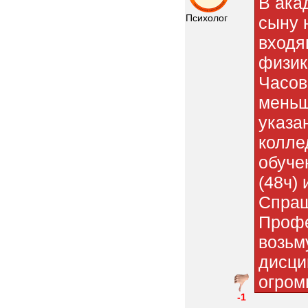
В ака
Психолог
сыну 
входя
физик
Часов
меньш
указа
колле
обуче
(48ч) 
Спраш
Профе
возьм
дисци
огром
-1