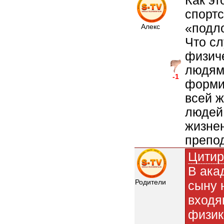
Как эт
спортс
«подло
Алекс
Что с
физиче
людям,
-1
форми
всей ж
людей,
жизне
препо
Цитир
В ака
Родители
сыну 
входя
физик