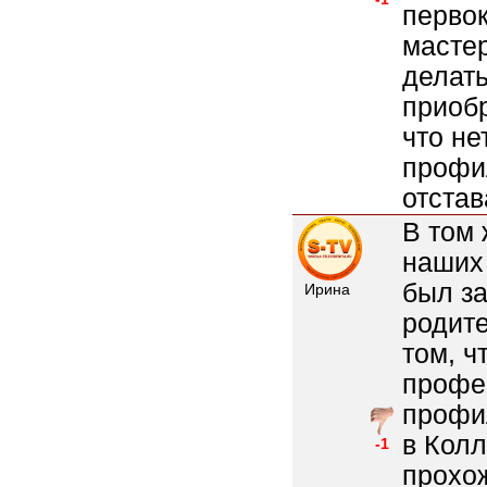
первок
мастер
делат
приобр
что н
профил
отста
В том 
наших 
был за
Ирина
родит
том, ч
профе
профи
в Колл
-1
прохо