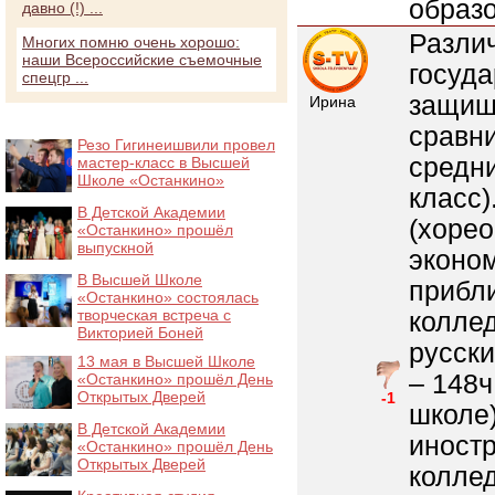
образо
давно (!) ...
Различ
Многих помню очень хорошо:
наши Всероссийские съемочные
госуда
спецгр ...
защищ
Ирина
сравни
Резо Гигинеишвили провел
средни
мастер-класс в Высшей
Школе «Останкино»
класс)
В Детской Академии
(хорео
«Останкино» прошёл
выпускной
эконом
В Высшей Школе
прибл
«Останкино» состоялась
творческая встреча с
коллед
Викторией Боней
русски
13 мая в Высшей Школе
– 148ч
«Останкино» прошёл День
Открытых Дверей
-1
школе)
В Детской Академии
иностр
«Останкино» прошёл День
Открытых Дверей
коллед