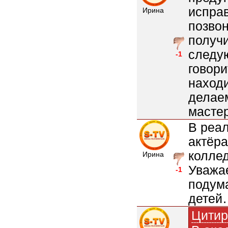
исправ
Ирина
позвон
получи
следую
-1
говори
находи
делаем
мастер
В реал
актёра
коллед
Ирина
Уважа
-1
подума
детей
Цитир