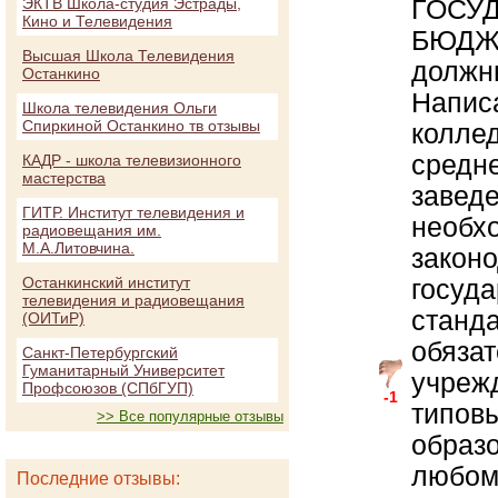
ГОСУД
ЭКТВ Школа-студия Эстрады,
Кино и Телевидения
БЮДЖЕ
Высшая Школа Телевидения
должн
Останкино
Напис
Школа телевидения Ольги
Спиркиной Останкино тв отзывы
коллед
средн
КАДР - школа телевизионного
мастерства
заведе
ГИТР. Институт телевидения и
необх
радиовещания им.
М.А.Литовчина.
закон
Останкинский институт
госуд
телевидения и радиовещания
станд
(ОИТиР)
обязат
Санкт-Петербургский
Гуманитарный Университет
учреж
Профсоюзов (СПбГУП)
-1
типов
>> Все популярные отзывы
образ
любом
Последние отзывы: