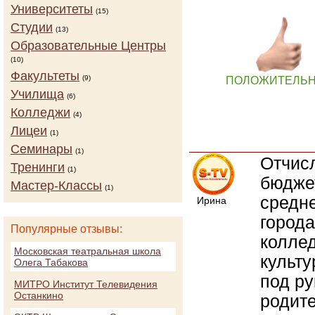
Университеты
(15)
Студии
(13)
Образовательные Центры
(10)
Факультеты
(9)
ПОЛОЖИТЕЛЬ
Училища
(6)
Колледжи
(4)
Лицеи
(1)
Семинары
(1)
Отчисл
Тренинги
(1)
бюдже
Мастер-Классы
(1)
средн
Ирина
город
Популярные отзывы:
колле
Московская театральная школа
культу
Олега Табакова
под ру
МИТРО Институт Телевидения
Останкино
родит