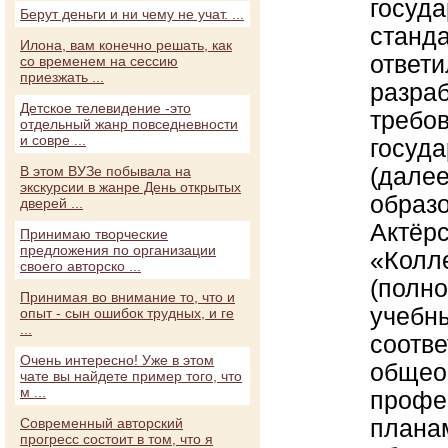
госуд
Берут деньги и ни чему не учат. ...
станда
Илона, вам конечно решать, как
ответ
со временем на сессию
приезжать ...
разраб
Детское телевидение -это
требо
отдельный жанр повседневности
и совре ...
госуда
(дале
В этом ВУЗе побывала на
экскурсии в жанре День открытых
образо
дверей ...
Актёрс
Принимаю творческие
предложения по организации
«Колл
своего авторско ...
(полно
Принимая во внимание то, что и
учебн
опыт - сын ошибок трудных, и ге
...
соотве
Очень интересно! Уже в этом
общео
чате вы найдете пример того, что
м ...
профе
плана
Современный авторский
прогресс состоит в том, что я