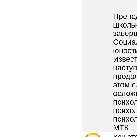
Препод
школьн
завер
Социал
юности
Извест
наступ
продол
этом с
ослож
психол
психо
психол
МТК – 