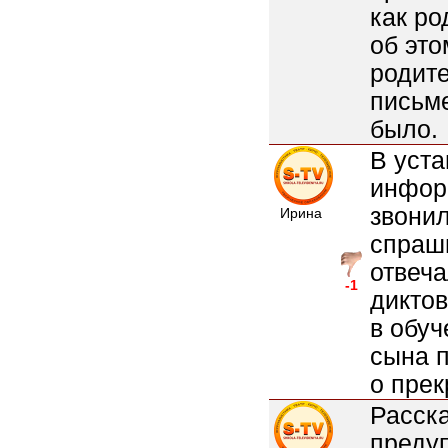
как р
об это
родите
письм
было.
В уста
инфор
звонил
Ирина
спраши
отвеча
-1
диктов
в обуч
сына п
о прек
Расска
преду