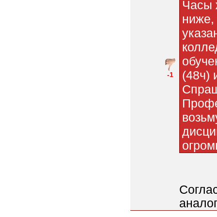
Часы 
ниже,
указа
колле
обуче
(48ч) 
-1
Спраш
Профе
возьм
дисци
огром
Согла
аналог