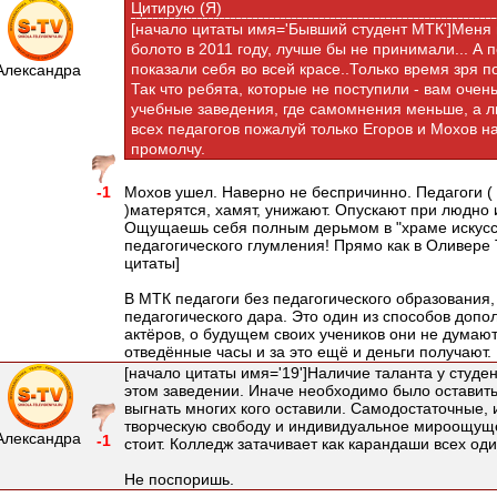
Цитирую (Я)
[начало цитаты имя='Бывший студент МТК']Меня 
болото в 2011 году, лучше бы не принимали... А
показали себя во всей красе..Только время зря п
Александра
Так что ребята, которые не поступили - вам очень
учебные заведения, где самомнения меньше, а л
всех педагогов пожалуй только Егоров и Мохов н
промолчу.
-1
Мохов ушел. Наверно не беспричинно. Педагоги (
)матерятся, хамят, унижают. Опускают при людно 
Ощущаешь себя полным дерьмом в "храме искусст
педагогического глумления! Прямо как в Оливере Т
цитаты]
В МТК педагоги без педагогического образования
педагогического дара. Это один из способов допо
актёров, о будущем своих учеников они не думаю
отведённые часы и за это ещё и деньги получают.
[начало цитаты имя='19']Наличие таланта у студе
этом заведении. Иначе необходимо было оставить
выгнать многих кого оставили. Самодостаточные
творческую свободу и индивидуальное мироощуще
Александра
-1
стоит. Колледж затачивает как карандаши всех один
Не поспоришь.