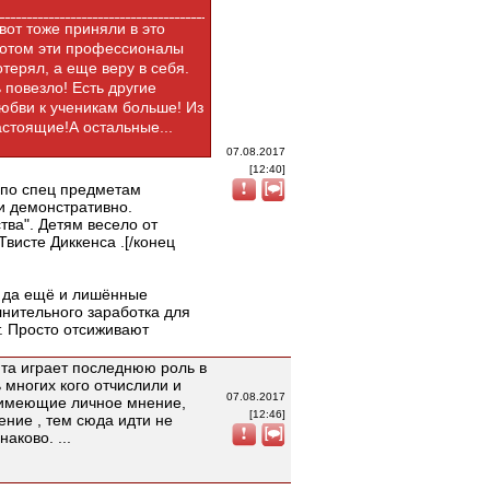
вот тоже приняли в это
 потом эти профессионалы
отерял, а еще веру в себя.
 повезло! Есть другие
юбви к ученикам больше! Из
астоящие!А остальные...
07.08.2017
[12:40]
 по спец предметам
и демонстративно.
ва". Детям весело от
висте Диккенса .[/конец
, да ещё и лишённые
лнительного заработка для
т. Просто отсиживают
нта играет последнюю роль в
 многих кого отчислили и
07.08.2017
, имеющие личное мнение,
[12:46]
ние , тем сюда идти не
аково. ...