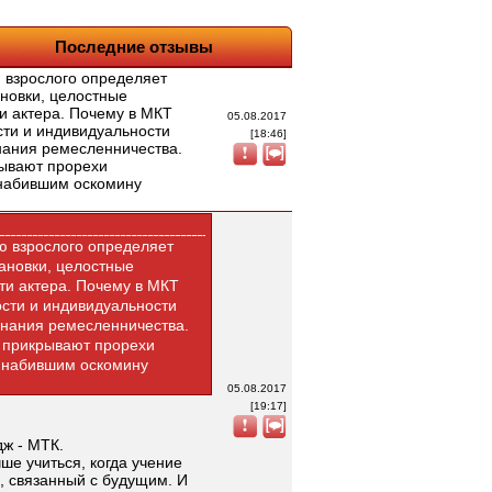
Последние отзывы
 взрослого определяет
ановки, целостные
и актера. Почему в МКТ
05.08.2017
сти и индивидуальности
[18:46]
нания ремесленничества.
рывают прорехи
 набившим оскомину
ю взрослого определяет
тановки, целостные
ти актера. Почему в МКТ
сти и индивидуальности
знания ремесленничества.
, прикрывают прорехи
 набившим оскомину
05.08.2017
[19:17]
ж - МТК.
ше учиться, когда учение
 связанный с будущим. И