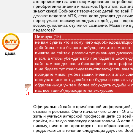
это происходит за счет формирования потребнос
приобретении знаний и навыков. При этом, все зн
знают скуки! Собирают творческих детей по всей 
делают педагоги МТК, если дело доходит до отчи
перегружают психику молодых людей, дают творче
возрасту, калечат, отупляют сознание. Может не в 
педагогов?
Цитирую (15)
не вам судить кто и кому чего &quot;недодал&quot;
добейтесь хотя бы чего-нибудь,начните с малого
пишите на сайтах. развели тут диванную дискусс
Даша
и вся. а чтобы убеждать кто преподает в школе-
сайт. там все для вас.и биография и фотографии
и не будете тут лжесвидетельствовать)если вам 
пройдите мимо. уж без ваших гневных и злых сов
поступать или нет. давайте не будем создавать 
обделенных,а уж тем более обсуждать судьбы и л
нас все тайно?)приходите на экскурсию
-1
Официальный сайт с причёсанной информацией, 
отзывы и рекламы. Одно начало чего стоит - Это ш
жить и учиться актёрской профессии дети со всей 
пройти, вы такую завлекуху организовали. А если
никому, ничего не гарантирует – ни образование,
продолжается в течении следующих двух лет. Вооб