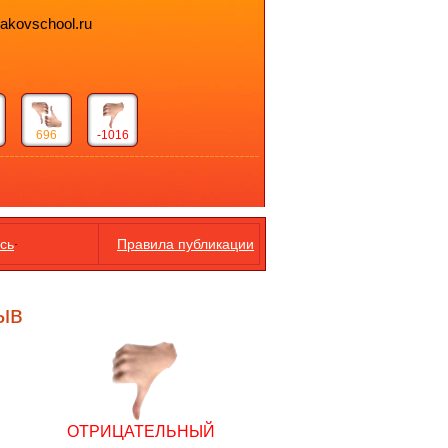
bakovschool.ru
696
-1016
.
сь
Правила публикации
ыв
ОТРИЦАТЕЛЬНЫЙ