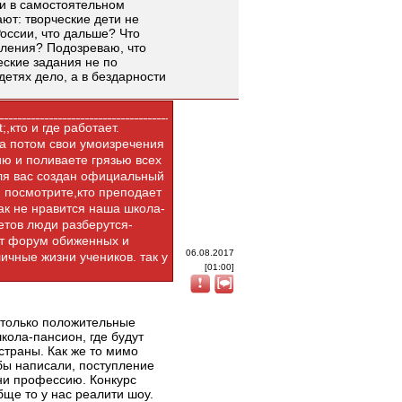
ти в самостоятельном
ают: творческие дети не
России, что дальше? Что
сления? Подозреваю, что
ские задания не по
детях дело, а в бездарности
,кто и где работает.
,а потом свои умоизречения
ию и поливаете грязью всех
для вас создан официальный
. посмотрите,кто преподает
так не нравится наша школа-
етов люди разберутся-
тут форум обиженных и
06.08.2017
ичные жизни учеников. так у
[01:00]
только положительные
кола-пансион, где будут
страны. Как же то мимо
 бы написали, поступление
 ни профессию. Конкурс
ще то у нас реалити шоу.