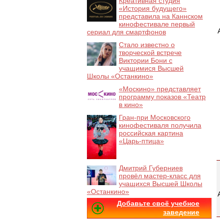
Креативная студия
«История будущего»
представила на Каннском
кинофестивале первый
сериал для смартфонов
Стало известно о
творческой встрече
Виктории Бони с
учащимися Высшей
Школы «Останкино»
«Москино» представляет
программу показов «Театр
в кино»
Гран-при Московского
кинофестиваля получила
российская картина
«Царь-птица»
Дмитрий Губерниев
провёл мастер-класс для
учащихся Высшей Школы
«Останкино»
Добавьте своё учебное
заведение