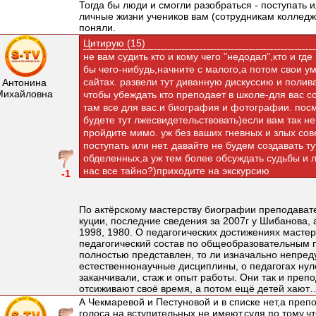
Тогда бы люди и смогли разобраться - поступать ил
личные жизни учеников вам (сотрудникам колледж
поняли.
Цитирую (15)
не вам судить кто и кому чего "недодал",кто и где
бы чего-нибудь,начните с малого,а потом свои 
сайтах. развели тут диванную дискуссию и полива
Антонина
Михайловна
чтобы убеждать кто преподает в школе-для вас с
там все для вас.и биография и фотографии. посм
будете тут лжесвидетельствовать)если вам так н
пройдите мимо. уж без ваших гневных и злых сов
поступать или нет. давайте не будем создавать 
обделенных,а уж тем более обсуждать судьбы и л
нас все тайно?)приходите на экскурсию
-1
По актёрскому мастерству биографии преподавате
куции, последние сведения за 2007г у Шибанова, 
1998, 1980. О педагогических достижениях мастер
педагогический состав по общеобразовательным 
полностью представлен, то ли изначально непре
естественнонаучные дисциплины, о педагогах ну
заканчивали, стаж и опыт работы. Они так и препо
отсиживают своё время, а потом ещё детей хают
А Чекмаревой и Пестуновой и в списке нет,а преп
голоса на вступительных не имеют,судя по тому,чт