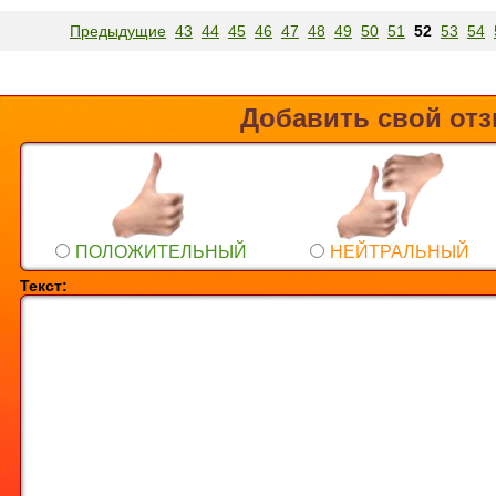
Предыдущие
43
44
45
46
47
48
49
50
51
52
53
54
Добавить свой от
ПОЛОЖИТЕЛЬНЫЙ
НЕЙТРАЛЬНЫЙ
Текст: