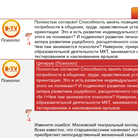
Полностью согласен! Способность занять позицию
потребности в общении, труде, нравственные уст
ориентации. Это и есть развитие индивидуальност
этого не понимают? И подменяют развитие лично
Психолог
актера развитием ущербного, расщепленного соз
-1
Чем там занимаются психологи? Наверное, прик
образовательной деятельности МКТ, занимаются
тестированием и наклеиванием ярлыков.
Цитирую (Психолог)
Полностью согласен! Способность занять позици
потребности в общении, труде, нравственные ус
ориентации. Это и есть развитие индивидуальнос
Психолог
этого не понимают? И подменяют развитие лично
актера развитием ущербного, расщепленного со
<br />Чем там занимаются психологи? Наверное
образовательной деятельности МКТ, занимаются
тестированием и наклеиванием ярлыков.
-1
Извините ошибся: Московский театральный коллед
Всем известно, что старшеклассники начинают луч
приобретает непосредственный жизненный смысл,