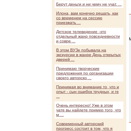
Берут деньги и ни чему не учат. ...
Илона, вам конечно решать, как
со временем на сессию
приезжать ...
Детское телевидение -это
отдельный жанр повседневности
и совре ...
В этом ВУЗе побывала на
экскурсии в жанре День открытых
дверей ...
Принимаю творческие
предложения по организации
своего авторско ...
Принимая во внимание то, что и
опыт - сын ошибок трудных, и ге
...
Очень интересно! Уже в этом
чате вы найдете пример того, что
м ...
Современный авторский
прогресс состоит в том, что я