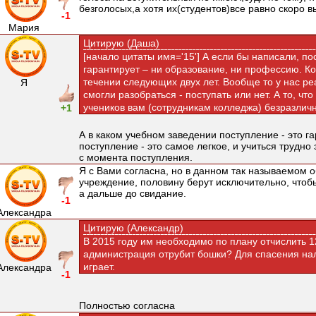
безголосых,а хотя их(студентов)все равно скоро в
-1
Мария
Цитирую (Даша)
[начало цитаты имя='15'] А если бы написали, по
гарантирует – ни образование, ни профессию. К
течении следующих двух лет. Вообще то у нас ре
Я
смогли разобраться - поступать или нет. А то, чт
учеников вам (сотрудникам колледжа) безразличн
+1
А в каком учебном заведении поступление - это га
поступление - это самое легкое, и учиться трудно
с момента поступления.
Я с Вами согласна, но в данном так называемом 
учреждение, половину берут исключительно, чтобы
а дальше до свидание.
-1
Александра
Цитирую (Александр)
В 2015 году им необходимо по плану отчислить 12
администрация отрубит бошки? Для спасения на
играет.
Александра
-1
Полностью согласна