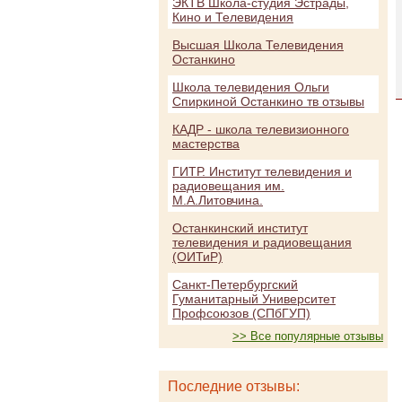
ЭКТВ Школа-студия Эстрады,
Кино и Телевидения
Высшая Школа Телевидения
Останкино
Школа телевидения Ольги
Спиркиной Останкино тв отзывы
КАДР - школа телевизионного
мастерства
ГИТР. Институт телевидения и
радиовещания им.
М.А.Литовчина.
Останкинский институт
телевидения и радиовещания
(ОИТиР)
Санкт-Петербургский
Гуманитарный Университет
Профсоюзов (СПбГУП)
>> Все популярные отзывы
Последние отзывы: