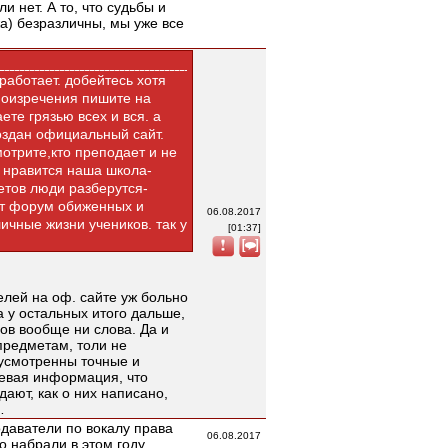
и нет. А то, что судьбы и
а) безразличны, мы уже все
 работает. добейтесь хотя
умоизречения пишите на
ете грязью всех и вся. а
оздан официальный сайт.
отрите,кто преподает и не
е нравится наша школа-
етов люди разберутся-
тут форум обиженных и
06.08.2017
ичные жизни учеников. так у
[01:37]
лей на оф. сайте уж больно
а у остальных итого дальше,
ов вообще ни слова. Да и
предметам, толи не
дусмотренны точные и
левая информация, что
дают, как о них написано,
…
одаватели по вокалу права
06.08.2017
о набрали в этом году