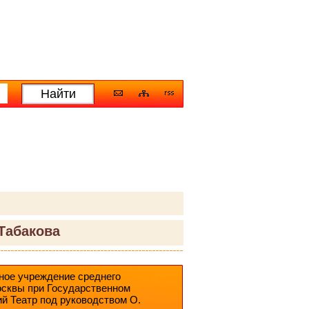
Табакова
ное учреждение среднего
осквы при Государственном
й Театр под руководством О.