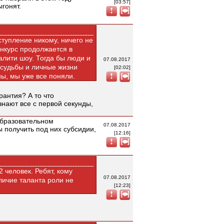
[03:57]
ыгонят.
ступление никому, ничего не
онкурс продолжается в
алити шоу. Тогда бы люди и
07.08.2017
о судьбы и личные жизни
[02:02]
ы, мы уже все поняли.
рантия? А то что
 знают все с первой секунды,
образовательном
07.08.2017
 получить под них субсидии,
[12:16]
 человек. Ребят, кому
07.08.2017
личие таланта роли не
[12:23]