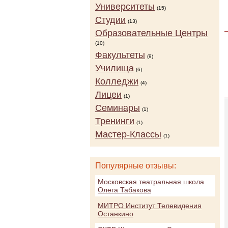
Университеты
(15)
Студии
(13)
Образовательные Центры
(10)
Факультеты
(9)
Училища
(6)
Колледжи
(4)
Лицеи
(1)
Семинары
(1)
Тренинги
(1)
Мастер-Классы
(1)
Популярные отзывы:
Московская театральная школа
Олега Табакова
МИТРО Институт Телевидения
Останкино