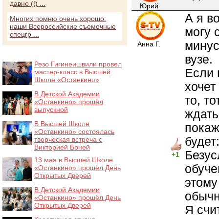
давно (!) ...
Юрий
А я в
Многих помню очень хорошо:
наши Всероссийские съемочные
могу 
спецгр ...
минус
Анна Г.
вузе.
Резо Гигинеишвили провел
Если 
мастер-класс в Высшей
Школе «Останкино»
хочет
В Детской Академии
то, т
«Останкино» прошёл
выпускной
ждать
В Высшей Школе
покаж
«Останкино» состоялась
будет:
творческая встреча с
Викторией Боней
Безус
+1
13 мая в Высшей Школе
обуче
«Останкино» прошёл День
Открытых Дверей
этому
В Детской Академии
обычн
«Останкино» прошёл День
Открытых Дверей
Я счи