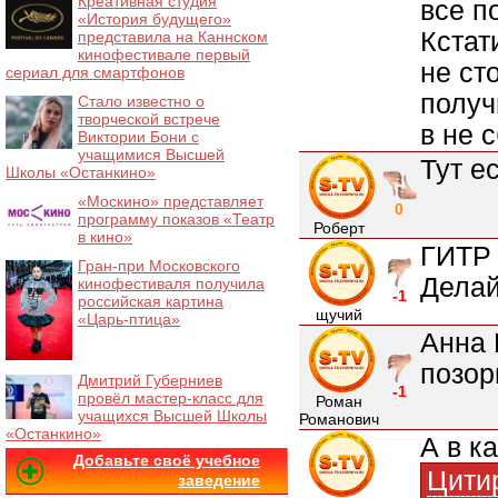
Креативная студия
все п
«История будущего»
Кстат
представила на Каннском
кинофестивале первый
не ст
сериал для смартфонов
получ
Стало известно о
творческой встрече
в не 
Виктории Бони с
учащимися Высшей
Тут е
Школы «Останкино»
«Москино» представляет
0
программу показов «Театр
Роберт
в кино»
ГИТР 
Гран-при Московского
Делай
кинофестиваля получила
-1
российская картина
щучий
«Царь-птица»
Анна 
позорь
Дмитрий Губерниев
-1
провёл мастер-класс для
Роман
учащихся Высшей Школы
Романович
«Останкино»
А в к
Добавьте своё учебное
Цити
заведение