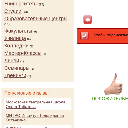
КОЛИЧ
Университеты
(15)
Студии
(13)
Образовательные Центры
Ответить
(10)
Факультеты
(9)
Чтобы подписатьс
Училища
(6)
Колледжи
(4)
Мастер-Классы
(1)
Лицеи
(1)
Семинары
(1)
Тренинги
(1)
Популярные отзывы:
ПОЛОЖИТЕЛЬ
Московская театральная школа
Олега Табакова
МИТРО Институт Телевидения
Останкино