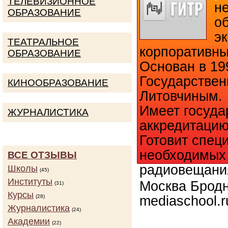
ТЕЛЕВИЗИОННОЕ
н
ОБРАЗОВАНИЕ
о
э
ТЕАТРАЛЬНОЕ
корпоративны
ОБРАЗОВАНИЕ
Основан в 19
Государстве
КИНООБРАЗОВАНИЕ
Литовчиным.
Имеет госуда
ЖУРНАЛИСТИКА
аккредитацию
Готовит спец
необходимых 
ВСЕ ОТЗЫВЫ
радиовещани
Школы
(45)
Институты
Москва Бродни
(31)
Курсы
(28)
mediaschool.r
Журналистика
(24)
Академии
(22)