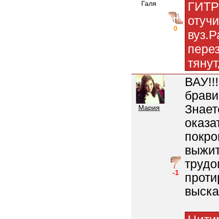
Галя
ГИТР 
отучи
0
вуз.Р
перез
тяну
ВАУ!!
брави
Знает
Мария
оказа
покро
выжит
трудо
-1
проти
выска