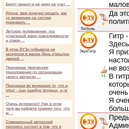
малов
Берут деньги и ни чему не учат. ...
Да эт
Илона, вам конечно решать, как
со временем на сессию
полити
приезжать ...
0
Любовь
Детское телевидение -это
Гитр 
отдельный жанр повседневности
и совре ...
Здесь
В этом ВУЗе побывала на
Я при
ЗвукГитр
экскурсии в жанре День открытых
насто
дверей ...
не во
Принимаю творческие
предложения по организации
В гит
+1
своего авторско ...
котор
Принимая во внимание то, что и
опыт - сын ошибок трудных, и ге
очень
...
Я оче
Очень интересно! Уже в этом
больш
чате вы найдете пример того, что
м ...
Преды
Современный авторский
Админ
прогресс состоит в том, что я
0