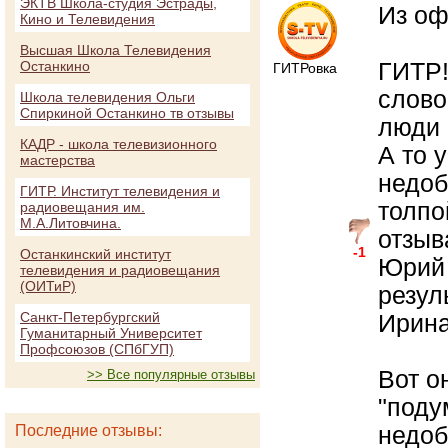
ЭКТВ Школа-студия Эстрады,
Из оф
Кино и Телевидения
Высшая Школа Телевидения
ГИТР!
Останкино
ГИТРовка
слово
Школа телевидения Ольги
Спиркиной Останкино тв отзывы
люди 
КАДР - школа телевизионного
А то 
мастерства
недоб
ГИТР. Институт телевидения и
толпо
радиовещания им.
М.А.Литовчина.
отзыв
-1
Останкинский институт
Юрий 
телевидения и радиовещания
(ОИТиР)
резул
Санкт-Петербургский
Ирина
Гуманитарный Университет
Профсоюзов (СПбГУП)
Вот о
>> Все популярные отзывы
"подум
недоб
Последние отзывы: