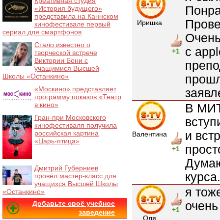
Креативная студия
Понра
«История будущего»
представила на Каннском
Прове
Иришка
кинофестивале первый
сериал для смартфонов
Очень
Стало известно о
с app
+1
творческой встрече
Виктории Бони с
препо
учащимися Высшей
Школы «Останкино»
прошл
«Москино» представляет
заявл
программу показов «Театр
в кино»
В МИТ
Гран-при Московского
вступ
кинофестиваля получила
и вст
российская картина
Валентина
«Царь-птица»
прост
+1
Думаю
Дмитрий Губерниев
курса
провёл мастер-класс для
учащихся Высшей Школы
я тож
«Останкино»
очень
Добавьте своё учебное
+1
заведение
Оля