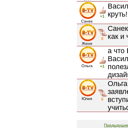
Васил
круть!
+1
Санек
Санек
как и
0
Женя
а что
Васил
полез
Ольга
+1
дизай
Ольга
заявл
вступ
Юлия
0
учить
Предыдущи