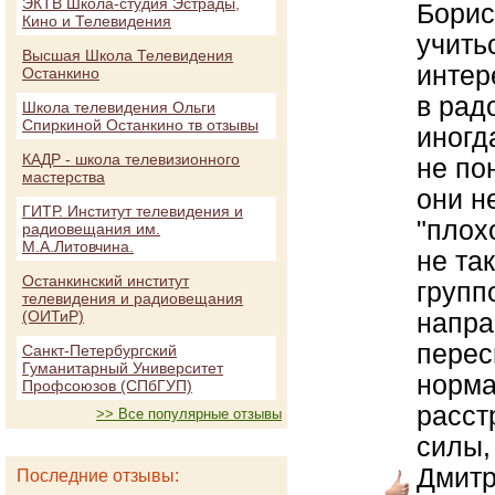
ЭКТВ Школа-студия Эстрады,
Борис
Кино и Телевидения
учить
Высшая Школа Телевидения
интер
Останкино
в рад
Школа телевидения Ольги
Спиркиной Останкино тв отзывы
иногд
КАДР - школа телевизионного
не по
мастерства
они н
ГИТР. Институт телевидения и
"плох
радиовещания им.
М.А.Литовчина.
не та
Останкинский институт
групп
телевидения и радиовещания
(ОИТиР)
напра
перес
Санкт-Петербургский
Гуманитарный Университет
норма
Профсоюзов (СПбГУП)
расст
>> Все популярные отзывы
силы,
Дмитр
Последние отзывы: