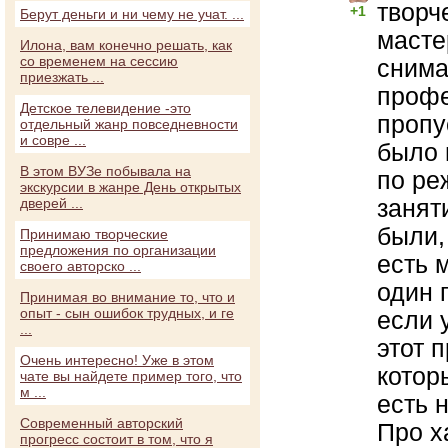
творч
+1
Берут деньги и ни чему не учат. ...
масте
Илона, вам конечно решать, как
со временем на сессию
снима
приезжать ...
профе
Детское телевидение -это
пропу
отдельный жанр повседневности
и совре ...
было 
В этом ВУЗе побывала на
по ре
экскурсии в жанре День открытых
занят
дверей ...
были,
Принимаю творческие
предложения по организации
есть 
своего авторско ...
один 
Принимая во внимание то, что и
опыт - сын ошибок трудных, и ге
если 
...
этот п
Очень интересно! Уже в этом
котор
чате вы найдете пример того, что
м ...
есть 
Современный авторский
Про х
прогресс состоит в том, что я