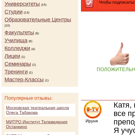
Чтобы подписатьс
Университеты
(15)
Студии
(13)
Образовательные Центры
(10)
Факультеты
(9)
Училища
(6)
Колледжи
(4)
Лицеи
(1)
Семинары
(1)
ПОЛОЖИТЕЛЬ
Тренинги
(1)
Мастер-Классы
(1)
Популярные отзывы:
Катя,
Московская театральная школа
все п
Олега Табакова
препо
Ируня
МИТРО Институт Телевидения
Останкино
Я учу