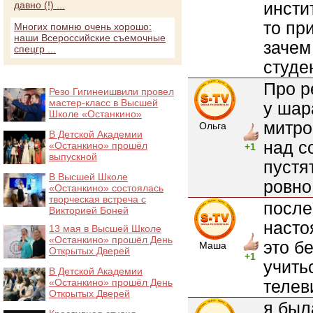
инсти
давно (!) ...
то пр
Многих помню очень хорошо:
наши Всероссийские съемочные
зачем
спецгр ...
студе
Про р
Резо Гигинеишвили провел
мастер-класс в Высшей
у шар
Школе «Останкино»
митро
Ольга
В Детской Академии
над с
«Останкино» прошёл
+1
выпускной
пустят
В Высшей Школе
ровно
«Останкино» состоялась
творческая встреча с
после
Викторией Боней
насто
13 мая в Высшей Школе
«Останкино» прошёл День
это б
Маша
Открытых Дверей
+1
учить
В Детской Академии
«Останкино» прошёл День
телев
Открытых Дверей
я был