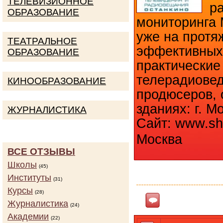
ТЕЛЕВИЗИОННОЕ
ра
ОБРАЗОВАНИЕ
мониторинга 
уже на протя
ТЕАТРАЛЬНОЕ
эффективных
ОБРАЗОВАНИЕ
практические
телерадиовед
КИНООБРАЗОВАНИЕ
продюсеров, 
зданиях: г. Мо
ЖУРНАЛИСТИКА
Сайт: www.shko
Москва
ВСЕ ОТЗЫВЫ
Школы
КОЛИЧ
(45)
Институты
(31)
Курсы
(28)
Ответить
Журналистика
(24)
Академии
(22)