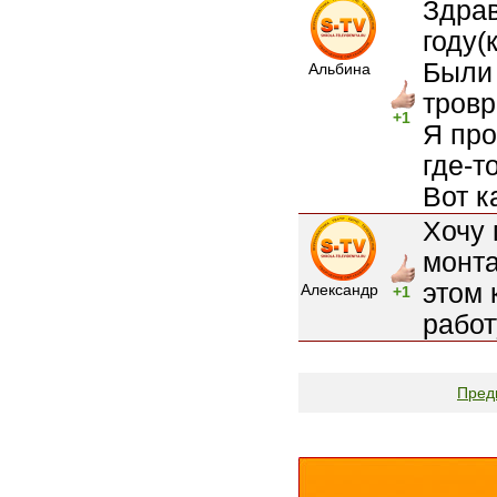
Здрав
году(
Были 
Альбина
тровр
+1
Я про
где-т
Вот к
Хочу 
монта
этом 
Александр
+1
работ
Пред