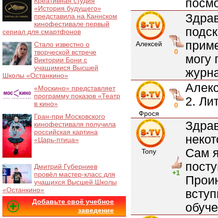
посмо
Креативная студия
«История будущего»
Здрав
представила на Каннском
кинофестивале первый
подск
сериал для смартфонов
приме
Алексей
Стало известно о
0
творческой встрече
могу 
Виктории Бони с
учащимися Высшей
журна
Школы «Останкино»
Алекс
«Москино» представляет
программу показов «Театр
2. Ли
в кино»
0
Фрося
Гран-при Московского
Здрав
кинофестиваля получила
российская картина
некот
«Царь-птица»
Сам я
Tony
посту
Дмитрий Губерниев
+1
провёл мастер-класс для
Прои
учащихся Высшей Школы
«Останкино»
вступ
Добавьте своё учебное
обуче
заведение