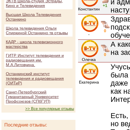
и ад
ЭКТВ Школа-студия Эстрады,
Кино и Телевидения
+1
наст
Константин
Высшая Школа Телевидения
Здрав
Останкино
подск
Школа телевидения Ольги
0
Спиркиной Останкино тв отзывы
обуч
-
КАДР - школа телевизионного
А как
мастерства
на за
0
ГИТР. Институт телевидения и
Олечка
радиовещания им.
М.А.Литовчина.
Учусь
была 
Останкинский институт
телевидения и радиовещания
даже 
Екатерина
(ОИТиР)
как н
Санкт-Петербургский
Гуманитарный Университет
Интер
Профсоюзов (СПбГУП)
>> Все популярные отзывы
Есть,
но ве
Последние отзывы: