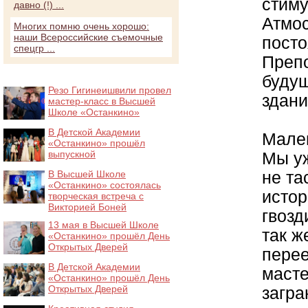
стиму
давно (!) ...
Атмос
Многих помню очень хорошо:
наши Всероссийские съемочные
посто
спецгр ...
Препо
будущ
Резо Гигинеишвили провел
здани
мастер-класс в Высшей
Школе «Останкино»
В Детской Академии
Мале
«Останкино» прошёл
выпускной
Мы уж
не та
В Высшей Школе
«Останкино» состоялась
истор
творческая встреча с
Викторией Боней
гвозд
13 мая в Высшей Школе
так ж
«Останкино» прошёл День
Открытых Дверей
перее
В Детской Академии
масте
«Останкино» прошёл День
Открытых Дверей
загра