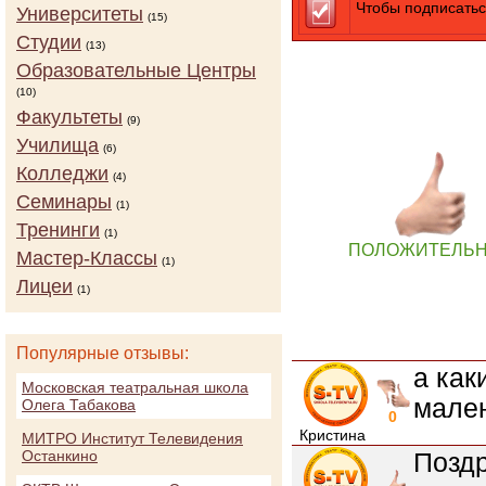
Чтобы подписатьс
Университеты
(15)
Студии
(13)
Образовательные Центры
(10)
Факультеты
(9)
Училища
(6)
Колледжи
(4)
Семинары
(1)
Тренинги
(1)
ПОЛОЖИТЕЛЬ
Мастер-Классы
(1)
Лицеи
(1)
Популярные отзывы:
а как
Московская театральная школа
мале
Олега Табакова
0
Кристина
МИТРО Институт Телевидения
Останкино
Поздр