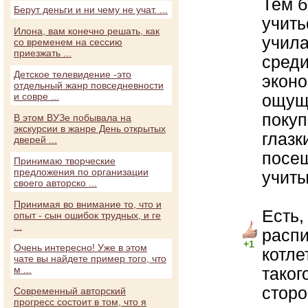
Тем б
Берут деньги и ни чему не учат. ...
учить
Илона, вам конечно решать, как
учила
со временем на сессию
приезжать ...
среди
Детское телевидение -это
эконо
отдельный жанр повседневности
и совре ...
ощуще
покуп
В этом ВУЗе побывала на
экскурсии в жанре День открытых
глазк
дверей ...
посещ
Принимаю творческие
предложения по организации
учиты
своего авторско ...
Принимая во внимание то, что и
Есть,
опыт - сын ошибок трудных, и ге
...
распи
+1
Очень интересно! Уже в этом
котле
чате вы найдете пример того, что
м ...
таког
сторо
Современный авторский
прогресс состоит в том, что я