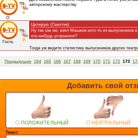
авторскому мастерству
0
О
Цитирую (Скептик)
Ну так как же, взял Машков кого-то из выпускников в
кто-нибудь устроился?
0
Гость
Тогда уж ведите статистику выпускников других теат
Предыдущие
164
165
166
167
168
169
170
171
172
173
17
Добавить свой от
ПОЛОЖИТЕЛЬНЫЙ
НЕЙТРАЛЬНЫЙ
Текст: