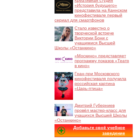
Креативная студия
«История будущего»
представила на Каннском
кинофестивале первый
сериал для смартфонов
Стало известно о
творческой встрече
Виктории Бони с
учащимися Высшей
Школы «Останкино»
«Москино» представляет
программу показов «Театр
в кино»
Гран-при Московского
кинофестиваля получила
российская картина
«Царь-птица»
Дмитрий Губерниев
провёл мастер-класс для
учащихся Высшей Школы
«Останкино»
Добавьте своё учебное
заведение