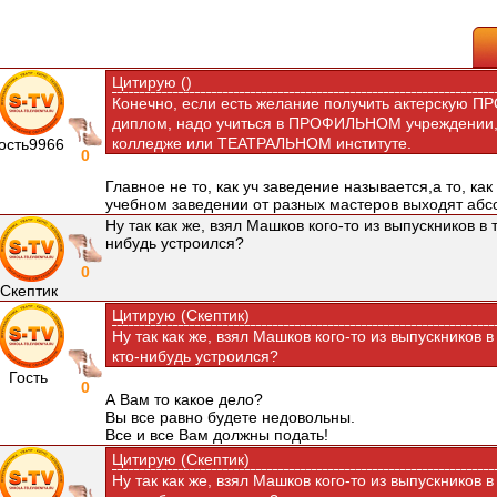
Цитирую ()
Конечно, если есть желание получить актерскую П
диплом, надо учиться в ПРОФИЛЬНОМ учреждении,
колледже или ТЕАТРАЛЬНОМ институте.
гость9966
0
Главное не то, как уч заведение называется,а то, ка
учебном заведении от разных мастеров выходят абс
Ну так как же, взял Машков кого-то из выпускников в 
нибудь устроился?
0
Скептик
Цитирую (Скептик)
Ну так как же, взял Машков кого-то из выпускников в
кто-нибудь устроился?
Гость
0
А Вам то какое дело?
Вы все равно будете недовольны.
Все и все Вам должны подать!
Цитирую (Скептик)
Ну так как же, взял Машков кого-то из выпускников в