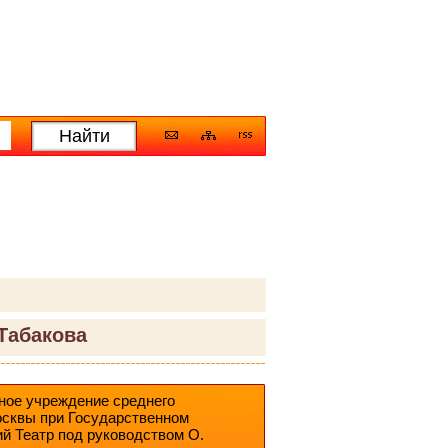
Табакова
ное учреждение среднего
осквы при Государственном
й Театр под руководством О.