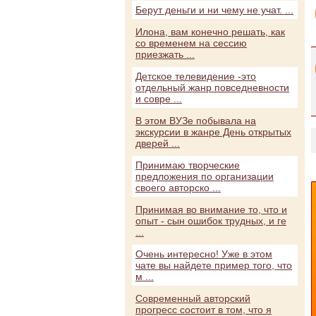
Берут деньги и ни чему не учат. ...
Илона, вам конечно решать, как
со временем на сессию
приезжать ...
Детское телевидение -это
отдельный жанр повседневности
и совре ...
В этом ВУЗе побывала на
экскурсии в жанре День открытых
дверей ...
Принимаю творческие
предложения по организации
своего авторско ...
Принимая во внимание то, что и
опыт - сын ошибок трудных, и ге
...
Очень интересно! Уже в этом
чате вы найдете пример того, что
м ...
Современный авторский
прогресс состоит в том, что я