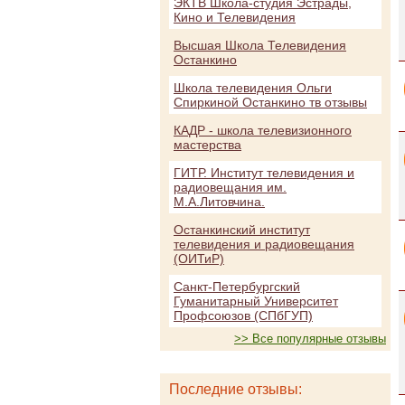
ЭКТВ Школа-студия Эстрады,
Кино и Телевидения
Высшая Школа Телевидения
Останкино
Школа телевидения Ольги
Спиркиной Останкино тв отзывы
КАДР - школа телевизионного
мастерства
ГИТР. Институт телевидения и
радиовещания им.
М.А.Литовчина.
Останкинский институт
телевидения и радиовещания
(ОИТиР)
Санкт-Петербургский
Гуманитарный Университет
Профсоюзов (СПбГУП)
>> Все популярные отзывы
Последние отзывы: