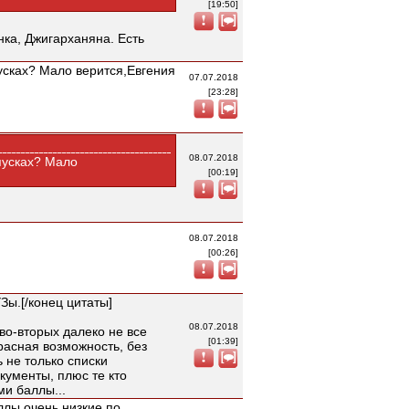
[19:50]
нка, Джигарханяна. Есть
пусках? Мало верится,Евгения
07.07.2018
[23:28]
08.07.2018
ыпусках? Мало
[00:19]
08.07.2018
[00:26]
Зы.[/конец цитаты]
08.07.2018
во-вторых далеко не все
[01:39]
расная возможность, без
 не только списки
кументы, плюс те кто
и баллы...
ллы очень низкие по