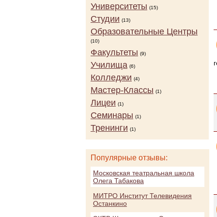
Университеты
(15)
Студии
(13)
Образовательные Центры
(10)
Факультеты
(9)
Училища
(6)
Колледжи
(4)
Мастер-Классы
(1)
Лицеи
(1)
Семинары
(1)
Тренинги
(1)
Популярные отзывы:
Московская театральная школа
Олега Табакова
МИТРО Институт Телевидения
Останкино