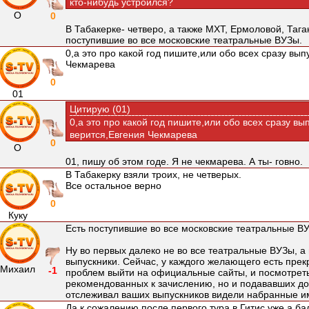
кто-нибудь устроился?
О
0
В Табакерке- четверо, а также МХТ, Ермоловой, Тага
поступившие во все московские театральные ВУЗы.
0,а это про какой год пишите,или обо всех сразу вы
Чекмарева
0
01
Цитирую (01)
0,а это про какой год пишите,или обо всех сразу в
верится,Евгения Чекмарева
0
О
01, пишу об этом годе. Я не чекмарева. А ты- говно.
В Табакерку взяли троих, не четверых.
Все остальное верно
0
Куку
Есть поступившие во все московские театральные ВУ
Ну во первых далеко не во все театральные ВУЗы, а 
выпускники. Сейчас, у каждого желающего есть прек
Михаил
-1
проблем выйти на официальные сайты, и посмотреть
рекомендованных к зачислению, но и подававших до
отслеживал ваших выпускников видели набранные им
Да,к сожалению после первого тура в Гитис уже,а ба