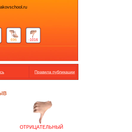
bakovschool.ru
696
-1016
.
сь
Правила публикации
ыв
ОТРИЦАТЕЛЬНЫЙ