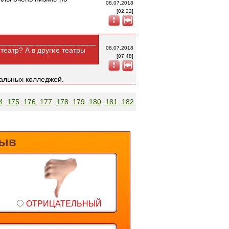
08.07.2018
[02:22]
08.07.2018
 театр? А в другие театры
[07:48]
ральных колледжей.
4
175
176
177
178
179
180
181
182
183
Следующие
зыв
ОТРИЦАТЕЛЬНЫЙ