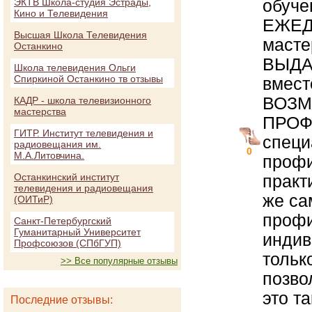
обуче
ЭКТВ Школа-студия Эстрады,
Кино и Телевидения
ЕЖЕДН
Высшая Школа Телевидения
масте
Останкино
ВЫДА
Школа телевидения Ольги
Спиркиной Останкино тв отзывы
вмест
ВОЗМ
КАДР - школа телевизионного
мастерства
ПРОФ
ГИТР. Институт телевидения и
специ
радиовещания им.
0
М.А.Литовчина.
профи
Останкинский институт
практ
телевидения и радиовещания
же са
(ОИТиР)
профи
Санкт-Петербургский
Гуманитарный Университет
индив
Профсоюзов (СПбГУП)
тольк
>> Все популярные отзывы
позво
это т
Последние отзывы: