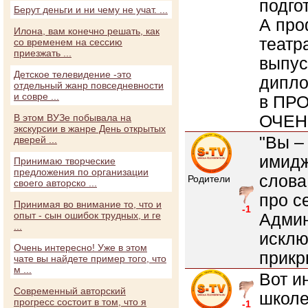
подго
Берут деньги и ни чему не учат. ...
А пр
Илона, вам конечно решать, как
театр
со временем на сессию
приезжать ...
выпус
Детское телевидение -это
дипло
отдельный жанр повседневности
и совре ...
в ПР
ОЧЕН
В этом ВУЗе побывала на
экскурсии в жанре День открытых
"Вы –
дверей ...
имидж
Принимаю творческие
предложения по организации
слова
Родители
своего авторско ...
про с
Принимая во внимание то, что и
-1
опыт - сын ошибок трудных, и ге
Админ
...
исклю
Очень интересно! Уже в этом
прикр
чате вы найдете пример того, что
м ...
Вот и
Современный авторский
школе
прогресс состоит в том, что я
-1