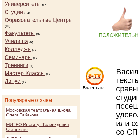
Университеты
(15)
Студии
(13)
Образовательные Центры
(10)
Факультеты
(9)
ПОЛОЖИТЕЛЬ
Училища
(6)
Колледжи
(4)
Семинары
(1)
Тренинги
(1)
Васил
Мастер-Классы
(1)
текст
Лицеи
(1)
сравн
Валентина
студи
Популярные отзывы:
посещ
Московская театральная школа
удово
Олега Табакова
или о
МИТРО Институт Телевидения
Останкино
со С