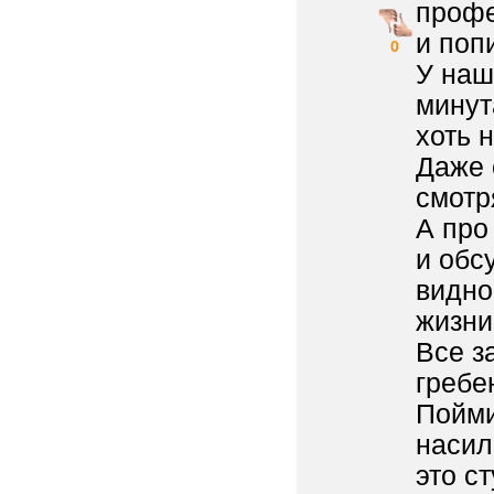
профе
и поп
0
У наш
минут
хоть 
Даже 
смотр
А про
и обс
видно
жизни
Все з
гребе
Пойми
насил
это с