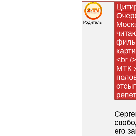
Цити
Очере
Родитель
Москв
читаю
филь
карти
<br /
МТК ж
полов
отсы
репет
Серге
свобо
его з