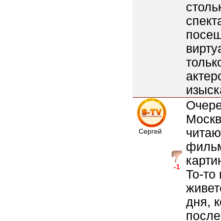
столь
спект
посещ
вирту
тольк
актер
изыск
Очере
Москв
читаю
Сергей
фильм
карти
-1
То-то
живет
дня, 
после