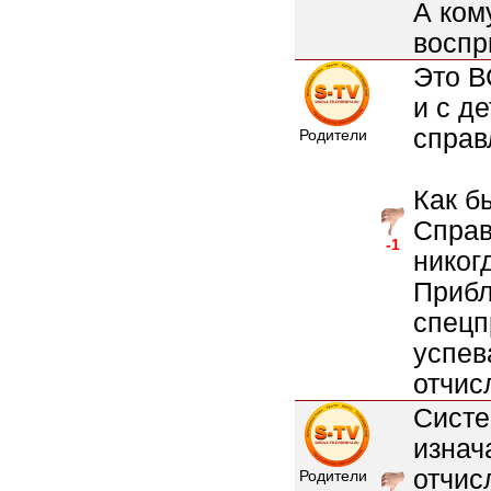
А ком
воспр
Это В
и с д
справ
Родители
Как бы
Справ
-1
никог
Прибл
спецп
успев
отчис
Систе
изнач
отчис
Родители