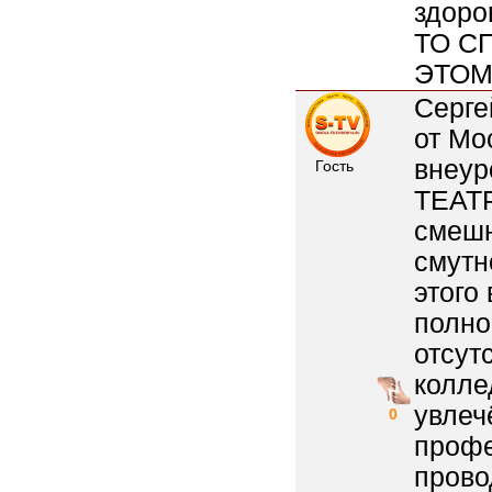
здоро
ТО С
ЭТОМ
Серге
от Мо
внеур
Гость
ТЕАТР
смешн
смутн
этого
полно
отсут
колле
увлеч
0
профе
прово