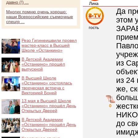
давно (!) ...
Лика
Да пр
Многих помню очень хорошо:
наши Всероссийские съемочные
этом 
спецгр ...
ЗАРАБ
гость
прием
Резо Гигинеишвили провел
Павло
мастер-класс в Высшей
Школе «Останкино»
учреж
В Детской Академии
из Сар
«Останкино» прошёл
выпускной
объек
В Высшей Школе
из 24
«Останкино» состоялась
же, с
творческая встреча с
Викторией Боней
больш
13 мая в Высшей Школе
жестк
«Останкино» прошёл День
0
Открытых Дверей
НИКОГ
В Детской Академии
до св
«Останкино» прошёл День
Открытых Дверей
имидж