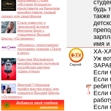
Креативная студия
студе
«История будущего»
будь т
представила на Каннском
кинофестивале первый
также
сериал для смартфонов
детск
Стало известно о
творческой встрече
препо
Виктории Бони с
учащимися Высшей
зарпл
Школы «Останкино»
имя и
«Москино» представляет
программу показов «Театр
ХА-ХА
в кино»
Уж во
Гран-при Московского
кинофестиваля получила
ЗАРА
Сергей
российская картина
Если 
«Царь-птица»
Если 
ребят!
Дмитрий Губерниев
провёл мастер-класс для
Если 
учащихся Высшей Школы
-1
«Останкино»
работу
Добавьте своё учебное
Если 
заведение