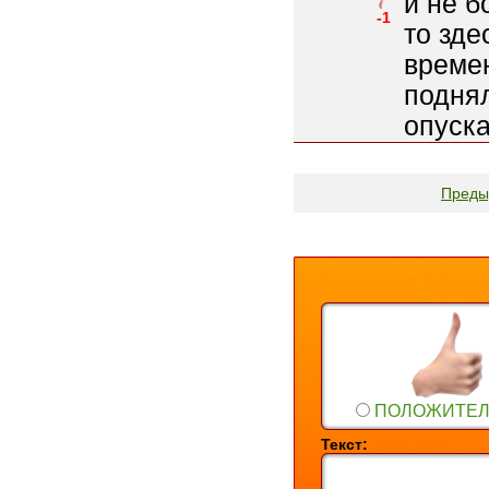
и не б
-1
то зде
време
поднял
опуска
Преды
ПОЛОЖИТЕ
Текст: