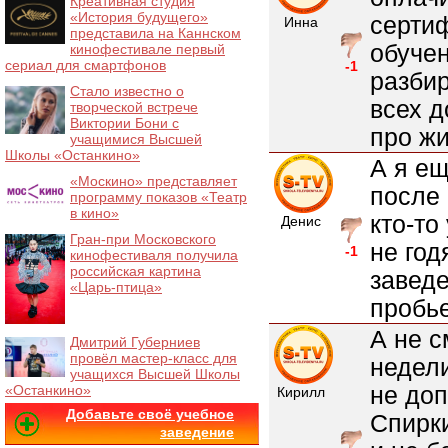
Креативная студия
«История будущего»
сертиф
Инна
представила на Каннском
обучен
кинофестивале первый
сериал для смартфонов
-1
разбир
Стало известно о
всех д
творческой встрече
Виктории Бони с
про жи
учащимися Высшей
Школы «Останкино»
А я ещ
«Москино» представляет
после 
программу показов «Театр
в кино»
кто-то
Денис
Гран-при Московского
не год
-1
кинофестиваля получила
российская картина
заведе
«Царь-птица»
пробье
А не с
Дмитрий Губерниев
провёл мастер-класс для
недели
учащихся Высшей Школы
не до
«Останкино»
Кирилл
Добавьте своё учебное
Спирк
заведение