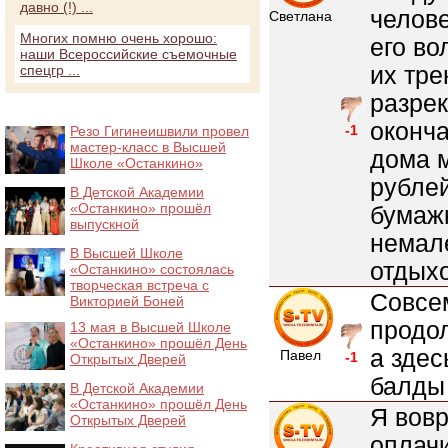
давно (!) ...
челове
Светлана
Многих помню очень хорошо:
его во
наши Всероссийские съемочные
их тре
спецгр ...
разрек
оконча
-1
Резо Гигинеишвили провел
мастер-класс в Высшей
дома м
Школе «Останкино»
рубле
В Детской Академии
«Останкино» прошёл
бумажк
выпускной
немале
В Высшей Школе
отдыхо
«Останкино» состоялась
творческая встреча с
Совсем
Викторией Боней
продо
13 мая в Высшей Школе
«Останкино» прошёл День
а здес
Павел
-1
Открытых Дверей
балды 
В Детской Академии
«Останкино» прошёл День
Я вовр
Открытых Дверей
оплачи