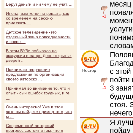
месяц 
Берут деньги и ни чему не учат. ...
появля
Илона, вам конечно решать, как
-1
со временем на сессию
момент
приезжать ...
услуги
Детское телевидение -это
понима
отдельный жанр повседневности
и совре ...
словам
В этом ВУЗе побывала на
Полови
экскурсии в жанре День открытых
дверей ...
Благод
Принимаю творческие
с этой
Нестор
предложения по организации
пойти 
своего авторско ...
3 заня
-1
Принимая во внимание то, что и
опыт - сын ошибок трудных, и ге
будущ
...
стоя. 
Очень интересно! Уже в этом
нечего
чате вы найдете пример того, что
м ...
Я лучш
Современный авторский
пойду 
прогресс состоит в том, что я