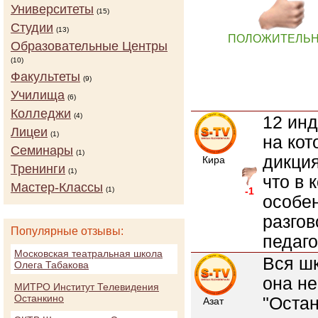
Университеты
(15)
Студии
(13)
ПОЛОЖИТЕЛЬ
Образовательные Центры
(10)
Факультеты
(9)
Училища
(6)
Колледжи
(4)
12 инд
Лицеи
(1)
на ко
Семинары
(1)
дикция
Кира
Тренинги
(1)
что в 
Мастер-Классы
(1)
-1
особе
разгов
Популярные отзывы:
педаго
Московская театральная школа
Вся шк
Олега Табакова
она не
МИТРО Институт Телевидения
Останкино
"Остан
Азат