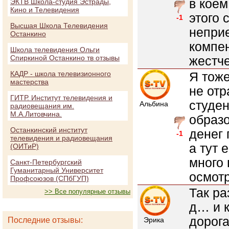
в коем
ЭКТВ Школа-студия Эстрады,
Кино и Телевидения
этого 
-1
Высшая Школа Телевидения
непри
Останкино
компе
Школа телевидения Ольги
Спиркиной Останкино тв отзывы
жестче
КАДР - школа телевизионного
Я тоже
мастерства
не отр
ГИТР. Институт телевидения и
студен
Альбина
радиовещания им.
М.А.Литовчина.
образо
Останкинский институт
денег 
-1
телевидения и радиовещания
а тут 
(ОИТиР)
много 
Санкт-Петербургский
Гуманитарный Университет
осмот
Профсоюзов (СПбГУП)
Так ра
>> Все популярные отзывы
д… и 
дорог
Последние отзывы:
Эрика