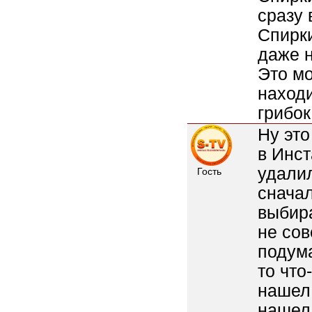
сразу 
Спирки
даже 
Это мо
находи
грибок
Ну это
в Инст
удалил
Гость
сначал
выбира
не сов
подума
то что
нашел 
нашел 