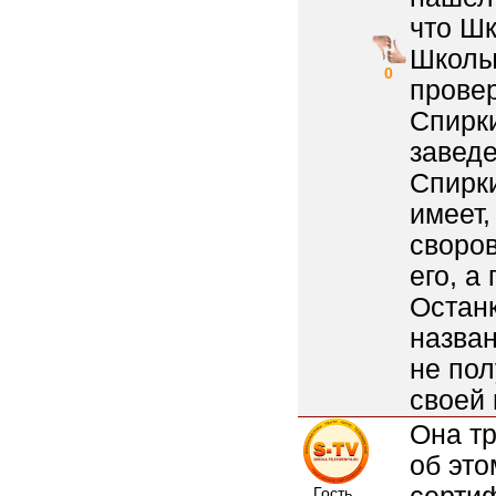
что Ш
Школы 
0
провер
Спирки
заведе
Спирки
имеет,
своров
его, а
Останк
назван
не пол
своей 
Она тр
об это
Гость