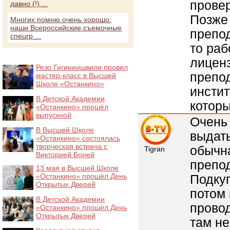
провер
давно (!) ...
Позже 
Многих помню очень хорошо:
наши Всероссийские съемочные
препод
спецгр ...
то раб
лиценз
Резо Гигинеишвили провел
препод
мастер-класс в Высшей
Школе «Останкино»
инстит
В Детской Академии
которы
«Останкино» прошёл
выпускной
Очень
В Высшей Школе
выдать
«Останкино» состоялась
творческая встреча с
обычн
Tigran
Викторией Боней
препод
13 мая в Высшей Школе
«Останкино» прошёл День
Подкуп
Открытых Дверей
потом 
В Детской Академии
провод
«Останкино» прошёл День
Открытых Дверей
там не