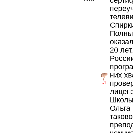
серти
переу
телев
Спирк
Полные
оказал
20 лет
России
програ
них хв
провер
-1
лицен
Школы
Ольга 
таково
препо