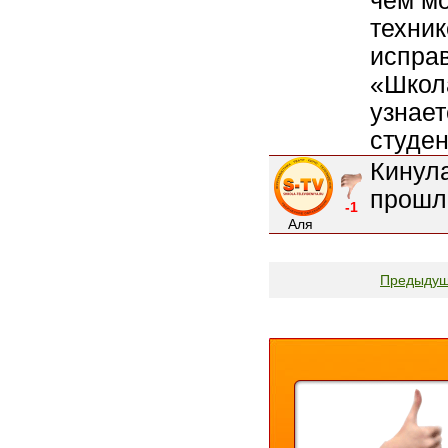
чем мо
техник
исправ
«Школ
узнает
студен
Кинула
прошло
-1
Аля
Предыду