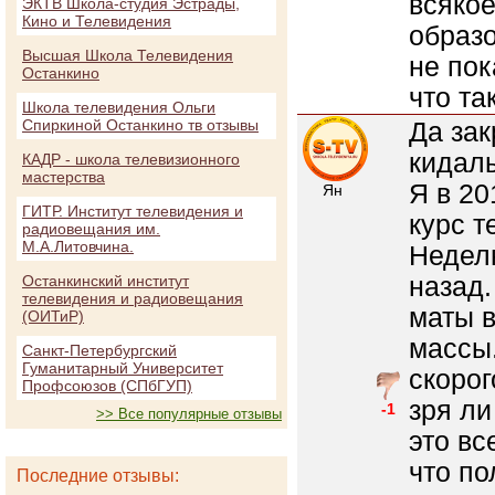
всякое
ЭКТВ Школа-студия Эстрады,
Кино и Телевидения
образо
Высшая Школа Телевидения
не пок
Останкино
что та
Школа телевидения Ольги
Спиркиной Останкино тв отзывы
Да зак
кидалы
КАДР - школа телевизионного
мастерства
Я в 20
Ян
ГИТР. Институт телевидения и
курс т
радиовещания им.
М.А.Литовчина.
Неделю
назад
Останкинский институт
телевидения и радиовещания
маты в
(ОИТиР)
массы.
Санкт-Петербургский
Гуманитарный Университет
скорог
Профсоюзов (СПбГУП)
зря ли
-1
>> Все популярные отзывы
это вс
что по
Последние отзывы: