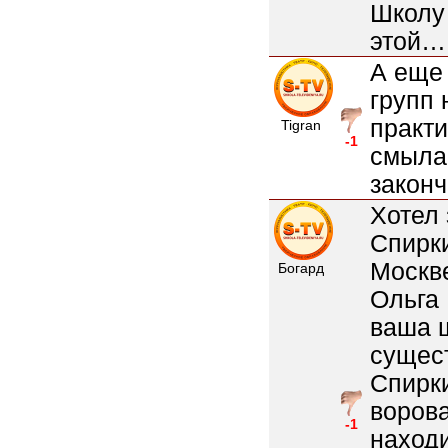
Школу 
этой….
А еще 
групп 
практи
Tigran
-1
смылас
законч
Хотел 
Спирк
Москве
Богард
Ольга
ваша 
сущест
Спирки
ворова
-1
находи