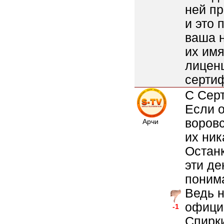
ней пр
и это 
ваша н
их имя
лицен
серти
С Сер
Если о
воровс
Арчи
их ник
Останк
эти де
понима
Ведь н
офици
-1
Спирк