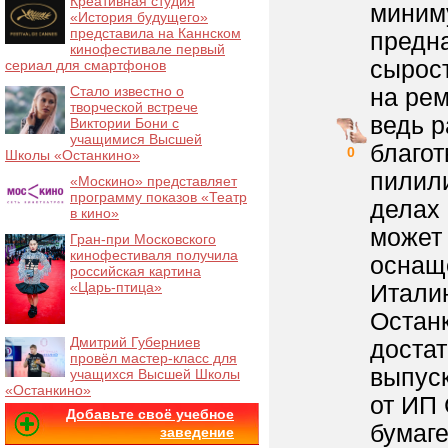
Креативная студия
миниму
«История будущего»
представила на Каннском
предна
кинофестивале первый
сырост
сериал для смартфонов
Стало известно о
на рем
творческой встрече
ведь 
Виктории Бони с
учащимися Высшей
благо
0
Школы «Останкино»
пилили
«Москино» представляет
программу показов «Театр
делах 
в кино»
может 
Гран-при Московского
кинофестиваля получила
оснаще
российская картина
«Царь-птица»
Итали
Остан
Дмитрий Губерниев
достат
провёл мастер-класс для
выпус
учащихся Высшей Школы
«Останкино»
от ИП 
Добавьте своё учебное
бумаге
заведение