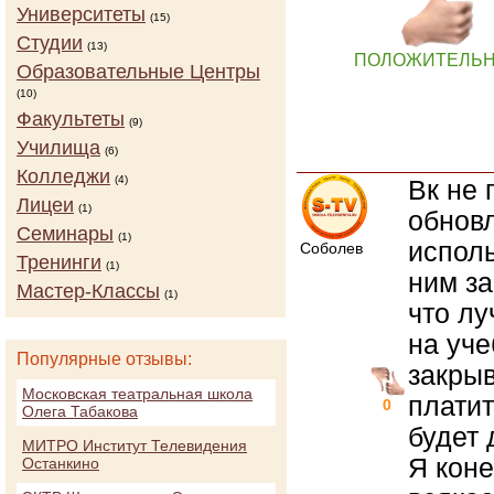
Университеты
(15)
Студии
(13)
ПОЛОЖИТЕЛЬ
Образовательные Центры
(10)
Факультеты
(9)
Училища
(6)
Колледжи
(4)
Вк не 
Лицеи
(1)
обновл
Семинары
(1)
исполь
Соболев
Тренинги
(1)
ним за
Мастер-Классы
(1)
что лу
на уче
Популярные отзывы:
закрыв
Московская театральная школа
платит
0
Олега Табакова
будет 
МИТРО Институт Телевидения
Я коне
Останкино