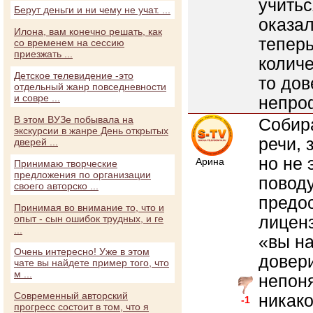
учитьс
Берут деньги и ни чему не учат. ...
оказал
Илона, вам конечно решать, как
теперь
со временем на сессию
приезжать ...
количе
Детское телевидение -это
то дов
отдельный жанр повседневности
и совре ...
непро
В этом ВУЗе побывала на
Собир
экскурсии в жанре День открытых
речи, 
дверей ...
но не 
Арина
Принимаю творческие
предложения по организации
поводу
своего авторско ...
предос
Принимая во внимание то, что и
лиценз
опыт - сын ошибок трудных, и ге
...
«вы на
Очень интересно! Уже в этом
довери
чате вы найдете пример того, что
м ...
непоня
Современный авторский
никако
-1
прогресс состоит в том, что я