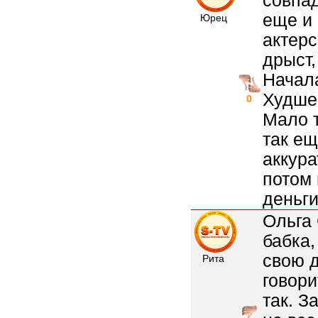
совпад
еще и 
Юрец
актерс
дрыст,
Начала
Худшег
0
Мало т
так ещ
аккура
потом 
деньги
Ольга
бабка,
свою д
Рита
говори
так. З