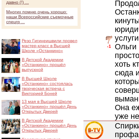
Продо
давно (!) ...
Останк
Многих помню очень хорошо:
наши Всероссийские съемочные
кинуты
спецгр ...
юридич
услуги
Резо Гигинеишвили провел
Ольги 
мастер-класс в Высшей
-1
Школе «Останкино»
просто
В Детской Академии
хоть к
«Останкино» прошёл
выпускной
сюда и
В Высшей Школе
которы
«Останкино» состоялась
совер
творческая встреча с
Викторией Боней
вымани
13 мая в Высшей Школе
Она е
«Останкино» прошёл День
Открытых Дверей
уже не
В Детской Академии
Спирк
«Останкино» прошёл День
Открытых Дверей
профа