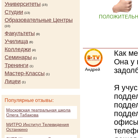
Университеты
(15)
Студии
(13)
ПОЛОЖИТЕЛЬ
Образовательные Центры
(10)
Факультеты
(9)
Училища
(6)
Колледжи
(4)
Как ме
Семинары
(1)
Она у 
Тренинги
(1)
задол
Андрей
Мастер-Классы
(1)
Лицеи
(1)
Я учус
поддел
Популярные отзывы:
поддел
Московская театральная школа
поддел
Олега Табакова
офисы
МИТРО Институт Телевидения
телефо
Останкино