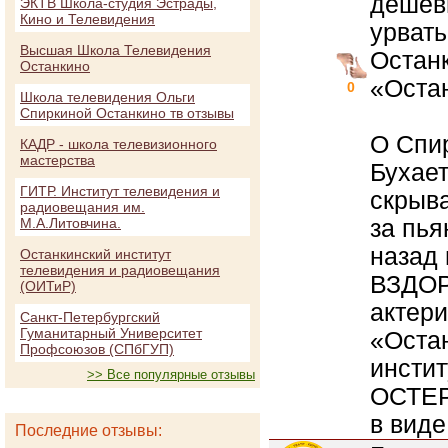
дешевы
ЭКТВ Школа-студия Эстрады,
Кино и Телевидения
урвать
Высшая Школа Телевидения
Остан
Останкино
«Оста
0
Школа телевидения Ольги
Спиркиной Останкино тв отзывы
О Спир
КАДР - школа телевизионного
мастерства
Бухает
ГИТР. Институт телевидения и
скрыва
радиовещания им.
за пья
М.А.Литовчина.
назад 
Останкинский институт
телевидения и радиовещания
ВЗДОР
(ОИТиР)
актери
Санкт-Петербургский
Гуманитарный Университет
«Оста
Профсоюзов (СПбГУП)
инстит
>> Все популярные отзывы
ОСТЕ
в виде
Последние отзывы: