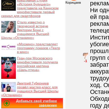
Креативная студия
рекла
Корицаев
«История будущего»
представила на Каннском
Ни одн
кинофестивале первый
ей пра
сериал для смартфонов
Стало известно о
реклам
творческой встрече
телеце
Виктории Бони с
учащимися Высшей
Инстит
Школы «Останкино»
убогие
«Москино» представляет
программу показов «Театр
прошл
в кино»
групп 
Гран-при Московского
-1
кинофестиваля получила
забрат
российская картина
«Царь-птица»
аккура
трудоу
Дмитрий Губерниев
ход. О
провёл мастер-класс для
Останк
учащихся Высшей Школы
«Останкино»
Обходи
Добавьте своё учебное
году д
заведение