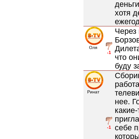
деньги
хотя д
ежего
Через
Борзов
Дилет
Оля
-1
что он
буду з
Сборищ
работа
телеви
Ринат
нее. Г
какие-
пригла
себе п
-1
которы