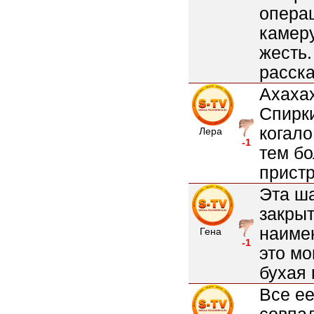
операц
камеру
жесть.
расска
Ахахах
Спирки
когало
Лера
-1
тем б
пристр
Эта ш
закры
наиме
Гена
-1
это мо
бухая 
Все ее