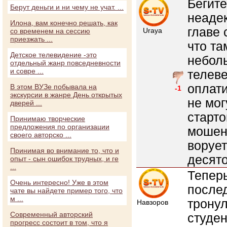
Бегите
Берут деньги и ни чему не учат. ...
неадек
Илона, вам конечно решать, как
главе 
Uraya
со временем на сессию
приезжать ...
что та
Детское телевидение -это
неболь
отдельный жанр повседневности
и совре ...
телев
оплати
В этом ВУЗе побывала на
-1
экскурсии в жанре День открытых
не мог
дверей ...
старто
Принимаю творческие
предложения по организации
мошен
своего авторско ...
ворует
Принимая во внимание то, что и
десято
опыт - сын ошибок трудных, и ге
...
Теперь
Очень интересно! Уже в этом
после
чате вы найдете пример того, что
м ...
тронул
Навзоров
Современный авторский
студен
прогресс состоит в том, что я