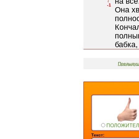
на все
-1
Она хв
полно
Кончал
полны
бабка,
Предыду
ПОЛОЖИТЕ
Текст: