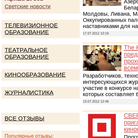
Азер
Светские новости
Белар
Молдовы, Ливана, М
Оккупированных пале
ТЕЛЕВИЗИОННОЕ
наставниками для н
ОБРАЗОВАНИЕ
17.07.2012 10:19
The 
ТЕАТРАЛЬНОЕ
пред
ОБРАЗОВАНИЕ
прох
всем
КИНООБРАЗОВАНИЕ
Разработчиков, техн
интересующихся жур
участие в конкурсе 
ЖУРНАЛИСТИКА
которых составляет 
13.07.2012 12:46
СВЕ
ВСЕ ОТЗЫВЫ
приг
кино
Популярные отзывы:
Прог