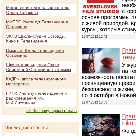
необ
Московская театральная школа
стор
Олега Табакова
основе программы л
МИТРО Институт Телевидения
с живой природой. К
Останкино
курсы, которые стим
ЭКТВ Школа-студия Эстрады,
13.07.2012 12:42
Кино и Телевидения
Гран
Высшая Школа Телевидения
Останкино
тему
У жу
Школа телевидения Ольги
Спиркиной Останкино тв отзывы
на те
возможность посети
КАДР - школа телевизионного
посвященную профил
мастерства
безопасности жизни, 
ГИТР. Институт телевидения и
по 4 октября в Ново
радиовещания им.
М.А.Литовчина.
12.07.2012 12:53
>> Все популярные отзывы
Гран
Film 
Последние отзывы:
Фонд 