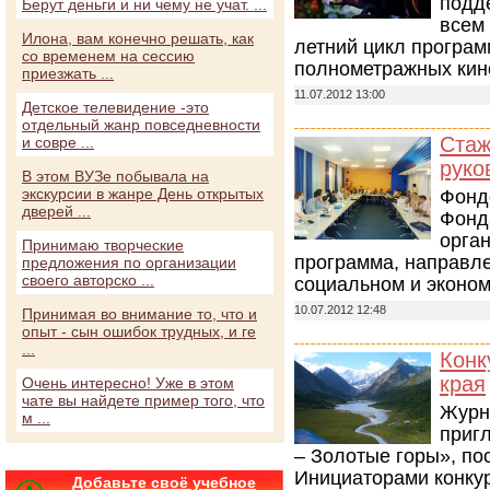
подд
Берут деньги и ни чему не учат. ...
всем 
Илона, вам конечно решать, как
летний цикл програм
со временем на сессию
полнометражных кин
приезжать ...
11.07.2012 13:00
Детское телевидение -это
отдельный жанр повседневности
Стаж
и совре ...
руко
В этом ВУЗе побывала на
экскурсии в жанре День открытых
Фонд
дверей ...
Фонд
орга
Принимаю творческие
программа, направле
предложения по организации
своего авторско ...
социальном и эконом
10.07.2012 12:48
Принимая во внимание то, что и
опыт - сын ошибок трудных, и ге
...
Конк
края
Очень интересно! Уже в этом
чате вы найдете пример того, что
Журн
м ...
приг
– Золотые горы», п
Инициаторами конку
Добавьте своё учебное