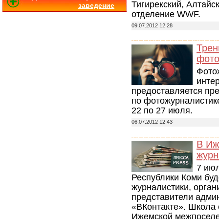
Тигирекский, Алтайс
заведение
отделение WWF.
09.07.2012 12:28
Трен
фото
Фото
инте
предоставляется пре
по фотожурналистике
22 по 27 июля.
06.07.2012 12:43
В Иж
журн
7 ию
Республики Коми буд
журналистики, орган
представители адми
«ВКонтакте». Школа 
Ижемской межпоселе